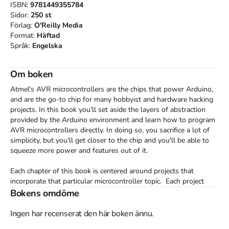
ISBN:
9781449355784
Sidor:
250
st
Förlag:
O'Reilly Media
Format:
Häftad
Språk:
Engelska
Om boken
Atmel's AVR microcontrollers are the chips that power Arduino, 
and are the go-to chip for many hobbyist and hardware hacking 
projects. In this book you'll set aside the layers of abstraction 
provided by the Arduino environment and learn how to program 
AVR microcontrollers directly. In doing so, you sacrifice a lot of 
simplicity, but you'll get closer to the chip and you'll be able to 
squeeze more power and features out of it.

Each chapter of this book is centered around projects that 
incorporate that particular microcontroller topic.  Each project 
includes schematics, code, and illustrations of a working project.

Bokens omdöme
Program a range of AVR chips Extend and re-use other peoples 
Ingen har recenserat den här boken ännu.
code and circuits Interface with USB, I2C, and SPI peripheral 