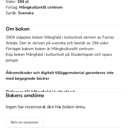
Sidor:
194
st
Förlag:
Mångkulturellt centrum
Språk:
Svenska
Om boken
2004 släpptes boken Mångfald i kulturlivet
skriven av
Farnaz
Arbabi
.
Den
är skriven på svenska
och består av 194 sidor
.
Förlaget bakom boken är
Mångkulturellt centrum
.
Köp boken
Mångfald i kulturlivet
på Studentapan och spara
pengar
.
Åtkomstkoder och digitalt tilläggsmaterial garanteras inte
med begagnade böcker
Referera till
Mångfald i kulturlivet
Bokens omdöme
Harvard
Ingen har recenserat den här boken ännu.
Arbabi, F. (2004).
Mångfald i kulturlivet
. Mångkulturellt
centrum.
Oxford
Skriv en recension