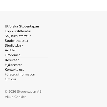
McEwan, I. (2019).
Maskiner som jag
. 1:a uppl.
Brombergs.
Oxford
McEwan, Ian,
Maskiner som jag
, 1 uppl. (Brombergs,
2019).
Utforska Studentapan
APA
Köp kurslitteratur
McEwan, I. (2019).
Maskiner som jag
(1:a uppl.).
Sälj kurslitteratur
Brombergs.
Studentrabatter
Vancouver
Studieteknik
McEwan I. Maskiner som jag. 1:a uppl. Brombergs; 2019.
Artiklar
Omdömen
Resurser
Hjälpcenter
Kontakta oss
Företagsinformation
Om oss
©
2026
Studentapan AB
Villkor
Cookies