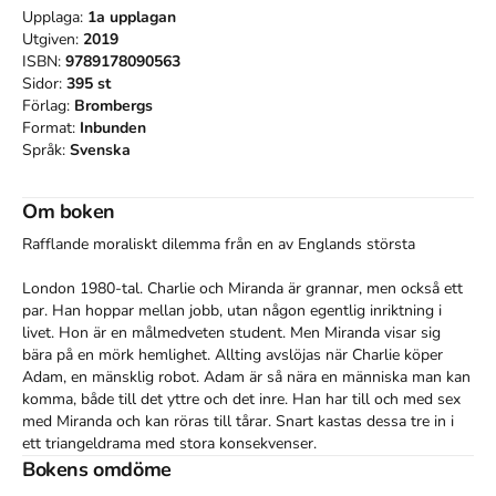
Upplaga:
1a
upplagan
Utgiven:
2019
ISBN:
9789178090563
Sidor:
395
st
Förlag:
Brombergs
Format:
Inbunden
Språk:
Svenska
Om boken
Rafflande moraliskt dilemma från en av Englands största

London 1980-tal. Charlie och Miranda är grannar, men också ett 
par. Han hoppar mellan jobb, utan någon egentlig inriktning i 
livet. Hon är en målmedveten student. Men Miranda visar sig 
bära på en mörk hemlighet. Allting avslöjas när Charlie köper 
Adam, en mänsklig robot. Adam är så nära en människa man kan 
komma, både till det yttre och det inre. Han har till och med sex 
med Miranda och kan röras till tårar. Snart kastas dessa tre in i 
ett triangeldrama med stora konsekvenser.

Bokens omdöme
Ian McEwan är en mästare på att hålla upp en spegel framför oss 