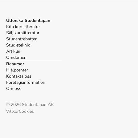
(5:e uppl.). Bonnier Fakta.
Vancouver
Eliasson M, Lindeberg G. Mat för liv och lust. 5:e uppl.
Utforska Studentapan
Bonnier Fakta; 2015.
Köp kurslitteratur
Sälj kurslitteratur
Studentrabatter
Studieteknik
Artiklar
Omdömen
Resurser
Hjälpcenter
Kontakta oss
Företagsinformation
Om oss
©
2026
Studentapan AB
Villkor
Cookies