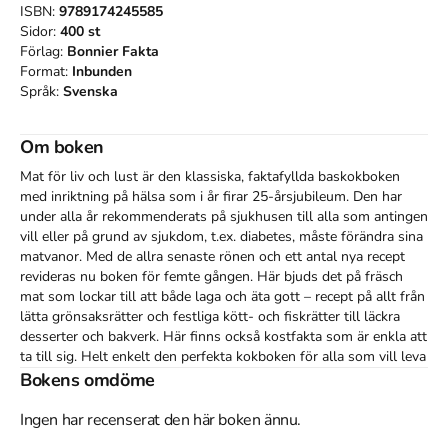
ISBN:
9789174245585
Sidor:
400
st
Förlag:
Bonnier Fakta
Format:
Inbunden
Språk:
Svenska
Om boken
Mat för liv och lust är den klassiska, faktafyllda baskokboken 
med inriktning på hälsa som i år firar 25-årsjubileum. Den har 
under alla år rekommenderats på sjukhusen till alla som antingen 
vill eller på grund av sjukdom, t.ex. diabetes, måste förändra sina 
matvanor. Med de allra senaste rönen och ett antal nya recept 
revideras nu boken för femte gången. Här bjuds det på fräsch 
mat som lockar till att både laga och äta gott – recept på allt från 
lätta grönsaksrätter och festliga kött- och fiskrätter till läckra 
desserter och bakverk. Här finns också kostfakta som är enkla att 
ta till sig. Helt enkelt den perfekta kokboken för alla som vill leva 
ett sundare och friskare liv.
Bokens omdöme
Ingen har recenserat den här boken ännu.
Åtkomstkoder och digitalt tilläggsmaterial garanteras inte
med begagnade böcker