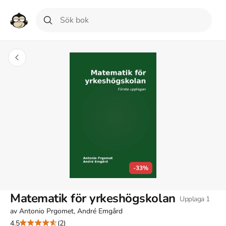
-33%
Matematik för yrkeshögskolan
Upplaga
1
av
Antonio Prgomet, André Emgård
4.5
(2)