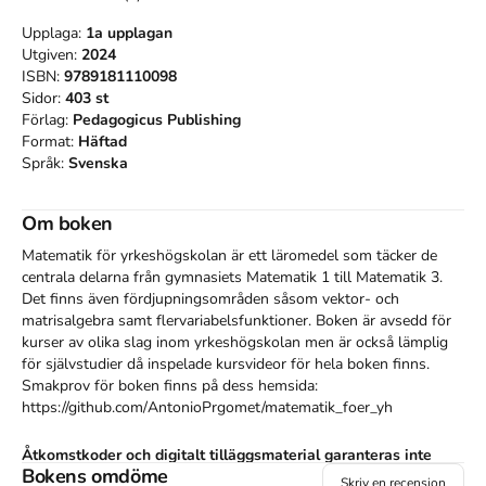
Upplaga:
1a
upplagan
Utgiven:
2024
ISBN:
9789181110098
Sidor:
403
st
Förlag:
Pedagogicus Publishing
Format:
Häftad
Språk:
Svenska
Om boken
Matematik för yrkeshögskolan är ett läromedel som täcker de 
centrala delarna från gymnasiets Matematik 1 till Matematik 3. 
Det finns även fördjupningsområden såsom vektor- och 
matrisalgebra samt flervariabelsfunktioner. Boken är avsedd för 
kurser av olika slag inom yrkeshögskolan men är också lämplig 
för självstudier då inspelade kursvideor för hela boken finns. 
Smakprov för boken finns på dess hemsida: 
https://github.com/AntonioPrgomet/matematik_foer_yh
Åtkomstkoder och digitalt tilläggsmaterial garanteras inte
Bokens omdöme
med begagnade böcker
Skriv en recension