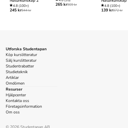
Naturkunskap 2
Naturkunskap
265 kr
yrkeshögskolan
(1:a uppl.). Pedagogicus Publishing.
909 kr
4.8
(100+)
4.8
(100+)
245 kr
139 kr
Vancouver
844 kr
872 kr
Prgomet A, Emgård A. Matematik för yrkeshögskolan. 1:a
uppl. Pedagogicus Publishing; 2024.
Utforska Studentapan
Köp kurslitteratur
Sälj kurslitteratur
Studentrabatter
Studieteknik
Artiklar
Omdömen
Resurser
Hjälpcenter
Kontakta oss
Företagsinformation
Om oss
©
2026
Studentapan AB