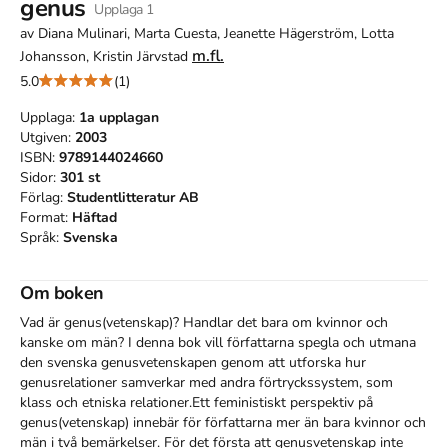
genus
Upplaga
1
av
Diana Mulinari, Marta Cuesta, Jeanette Hägerström, Lotta
m.fl.
Johansson, Kristin Järvstad
5.0
(1)
Upplaga:
1a
upplagan
Utgiven:
2003
ISBN:
9789144024660
Sidor:
301
st
Förlag:
Studentlitteratur AB
Format:
Häftad
Språk:
Svenska
Om boken
Vad är genus(vetenskap)? Handlar det bara om kvinnor och 
kanske om män? I denna bok vill författarna spegla och utmana 
den svenska genusvetenskapen genom att utforska hur 
genusrelationer samverkar med andra förtryckssystem, som 
klass och etniska relationer.Ett feministiskt perspektiv på 
genus(vetenskap) innebär för författarna mer än bara kvinnor och 
män i två bemärkelser. För det första att genusvetenskap inte 