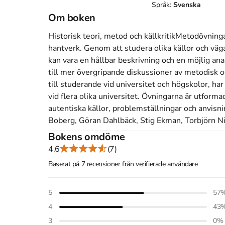
Språk:
Svenska
Om boken
Historisk teori, metod och källkritikMetodövningar 
hantverk. Genom att studera olika källor och vä
kan vara en hållbar beskrivning och en möjlig ana
till mer övergripande diskussioner av metodisk oc
till studerande vid universitet och högskolor, h
vid flera olika universitet. Övningarna är utform
autentiska källor, problemställningar och anvisn
Boberg, Göran Dahlbäck, Stig Ekman, Torbjörn N
Bokens omdöme
Åtkomstkoder och digitalt tilläggsmaterial garantera
4.6
(7)
Baserat på 7 recensioner från verifierade användare
Mer om Metodövningar i historia 1 - Historisk teor
5
57
1993 släpptes boken Metodövningar i historia 1 - 
4
43
Ekman
,
Anders Boberg
,
Stig Boberg
,
Göran Dahl
3
0
%