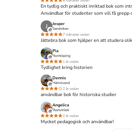
6 månader sedan
n.
Den
är skriven på svenska
och består av 200 sidor
En tydlig och praktiskt inriktad bok som intr
i
.
Förlaget bakom boken är
Studentlitteratur AB
som
Användbar för studenter som vill få grepp o
teori, metod och källkritik
på Studentapan och spara
Jesper
J
Sandviken
ndeln
.
7 månader sedan
Jättebra bok som hjälper en att studera olik
Pia
Norrköping
 teori, metod och källkritik
(Upplaga
1
)
1 år sedan
Tydlighet kring historien
Dennis
., Olsson, T., Thullberg, P. & Åmark, K. (1993).
Härnösand
llkritik
. 1:a uppl. Studentlitteratur AB.
2 år sedan
användbar bok för historiska studier
ran, Nilsson, Torbjörn, Olsson, Tom, Thullberg, Per &
 metod och källkritik
, 1 uppl. (Studentlitteratur AB,
Angelica
Bastuträsk
2 år sedan
Mycket pedagogisk och användbar!
., Olsson, T., Thullberg, P., & Åmark, K. (1993).
llkritik
(1:a uppl.). Studentlitteratur AB.