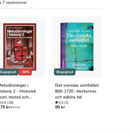
la
7
recensioner
Begagnad
-38%
Begagnad
Begagnad
etodövningar i
Det svenska samhället
Nordens hi
istoria 2 - Historisk
800-1720 : klerkernas
5.0
(2)
119 kr
eori, metod och
och adelns tid
ällkritik
4.9
(16)
5.0
(1)
75 kr
99 kr
447 kr