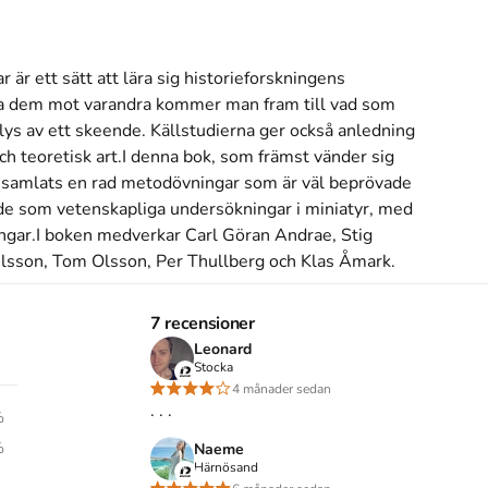
är ett sätt att lära sig historieforskningens 
ga dem mot varandra kommer man fram till vad som 
lys av ett skeende. Källstudierna ger också anledning 
h teoretisk art.I denna bok, som främst vänder sig 
ar samlats en rad metodövningar som är väl beprövade 
ade som vetenskapliga undersökningar i miniatyr, med 
ingar.I boken medverkar Carl Göran Andrae, Stig 
ilsson, Tom Olsson, Per Thullberg och Klas Åmark.
s inte med begagnade böcker
7 recensioner
Leonard
Stocka
4 månader sedan
i, metod och källkritik (1993)
. . .
%
Historisk teori, metod och källkritik
skriven av
Stig
%
Naeme
Härnösand
bäck
,
Torbjörn Nilsson
,
Tom Olsson
,
Per Thullberg
,