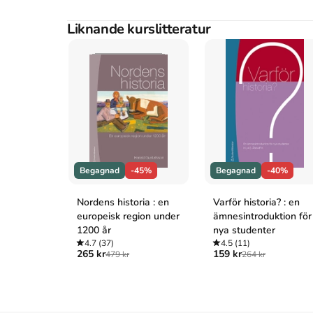
Vancouver
Ekman S, Boberg A, Boberg S, Dahlbäck G, Nilsson T, Olss
Liknande kurslitteratur
teori, metod och källkritik. 1:a uppl. Studentlitteratur AB
Begagnad
-45%
Begagnad
-40%
Nordens historia : en
Varför historia? : en
europeisk region under
ämnesintroduktion för
1200 år
nya studenter
4.7
(37)
4.5
(11)
265 kr
159 kr
479 kr
264 kr