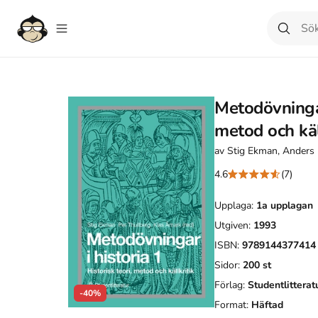
Metodövningar 
metod och käl
av
Stig Ekman, Anders 
4.6
(7)
Upplaga:
1a
upplagan
Utgiven:
1993
ISBN:
9789144377414
Sidor:
200
st
Förlag:
Studentlitterat
-40%
Format:
Häftad