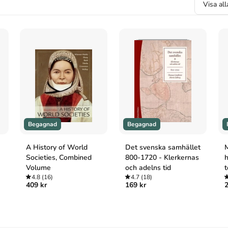
Visa al
on T, m.fl. Metodövningar i historia 1 - Historisk
; 1993.
Begagnad
Begagnad
A History of World
Det svenska samhället
M
Societies, Combined
800-1720 - Klerkernas
h
Volume
och adelns tid
t
4.8
(16)
4.7
(18)
k
409 kr
169 kr
2