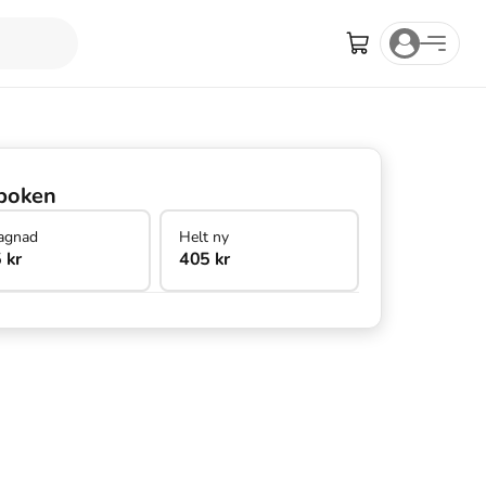
boken
agnad
Helt ny
 kr
405 kr