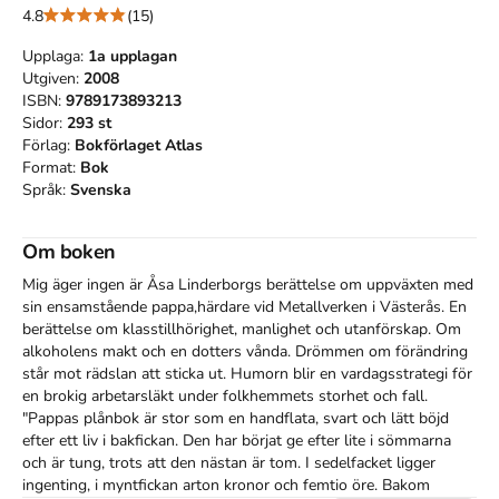
4.8
(15)
Upplaga:
1a
upplagan
Utgiven:
2008
ISBN:
9789173893213
Sidor:
293
st
Förlag:
Bokförlaget Atlas
Format:
Bok
Språk:
Svenska
Om boken
Mig äger ingen är Åsa Linderborgs berättelse om uppväxten med 
sin ensamstående pappa,härdare vid Metallverken i Västerås. En 
berättelse om klasstillhörighet, manlighet och utanförskap. Om 
alkoholens makt och en dotters vånda. Drömmen om förändring 
står mot rädslan att sticka ut. Humorn blir en vardagsstrategi för 
en brokig arbetarsläkt under folkhemmets storhet och fall. 
"Pappas plånbok är stor som en handflata, svart och lätt böjd 
efter ett liv i bakfickan. Den har börjat ge efter lite i sömmarna 
och är tung, trots att den nästan är tom. I sedelfacket ligger 
ingenting, i myntfickan arton kronor och femtio öre. Bakom 