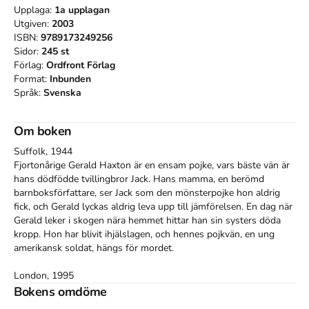
Upplaga:
1a
upplagan
Utgiven:
2003
ISBN:
9789173249256
Sidor:
245
st
Förlag:
Ordfront Förlag
Format:
Inbunden
Språk:
Svenska
Om boken
Suffolk, 1944

Fjortonårige Gerald Haxton är en ensam pojke, vars bäste vän är 
hans dödfödde tvillingbror Jack. Hans mamma, en berömd 
barnboksförfattare, ser Jack som den mönsterpojke hon aldrig 
fick, och Gerald lyckas aldrig leva upp till jämförelsen. En dag när 
Gerald leker i skogen nära hemmet hittar han sin systers döda 
kropp. Hon har blivit ihjälslagen, och hennes pojkvän, en ung 
amerikansk soldat, hängs för mordet.

London, 1995

Medan man förbereder firandet av femtioårsjubileet av andra 
Bokens omdöme
världskrigets slut börjar Gerald närma sig pensionen. Han är 