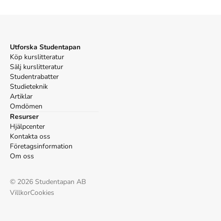
Socialstyrelsen Sverige, Medicinalstyrelsen Sverige.
Nationella riktlinjer för vård och omsorg vid
demenssjukdom : stöd för styrning och ledning.
Socialstyrelsen; 2016.
Utforska Studentapan
Köp kurslitteratur
Sälj kurslitteratur
Studentrabatter
Studieteknik
Artiklar
Omdömen
Resurser
Hjälpcenter
Kontakta oss
Företagsinformation
Om oss
©
2026
Studentapan AB
Villkor
Cookies