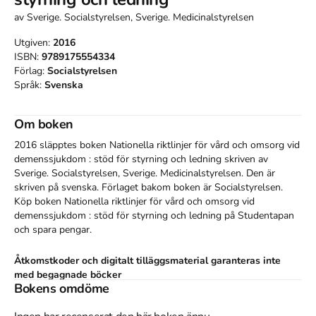
av
Sverige. Socialstyrelsen, Sverige. Medicinalstyrelsen
Utgiven:
2016
ISBN:
9789175554334
Förlag:
Socialstyrelsen
Språk:
Svenska
Om boken
2016 släpptes boken Nationella riktlinjer för vård och omsorg vid
demenssjukdom : stöd för styrning och ledning
skriven av
Sverige. Socialstyrelsen
,
Sverige. Medicinalstyrelsen
.
Den
är
skriven på svenska
.
Förlaget bakom boken är
Socialstyrelsen
.
Köp boken
Nationella riktlinjer för vård och omsorg vid
demenssjukdom : stöd för styrning och ledning
på Studentapan
och spara
pengar
.
Åtkomstkoder och digitalt tilläggsmaterial garanteras inte
med begagnade böcker
Bokens omdöme
Tillhör kategorierna