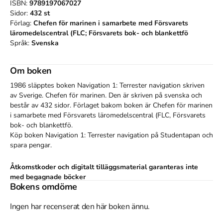
ISBN:
9789197067027
Sidor:
432
st
Förlag:
Chefen för marinen i samarbete med Försvarets
läromedelscentral (FLC; Försvarets bok- och blankettfö
Språk:
Svenska
Om boken
1986 släpptes boken Navigation 1: Terrester navigation
skriven
av
Sverige. Chefen för marinen
.
Den
är skriven på svenska
och
består av 432 sidor
.
Förlaget bakom boken är
Chefen för marinen
i samarbete med Försvarets läromedelscentral (FLC
,
Försvarets
bok- och blankettfö
.
Köp boken
Navigation 1: Terrester navigation
på Studentapan och
spara
pengar
.
Åtkomstkoder och digitalt tilläggsmaterial garanteras inte
med begagnade böcker
Bokens omdöme
Tillhör kategorierna
Ingen har recenserat den här boken ännu.
Övrigt
Övrigt