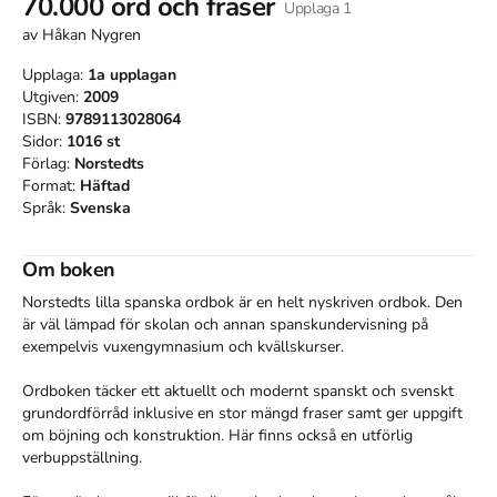
70.000 ord och fraser
Upplaga
1
av
Håkan Nygren
Upplaga:
1a
upplagan
Utgiven:
2009
ISBN:
9789113028064
Sidor:
1016
st
Förlag:
Norstedts
Format:
Häftad
Språk:
Svenska
Om boken
Norstedts lilla spanska ordbok är en helt nyskriven ordbok. Den 
är väl lämpad för skolan och annan spanskundervisning på 
exempelvis vuxengymnasium och kvällskurser. 

Ordboken täcker ett aktuellt och modernt spanskt och svenskt 
grundordförråd inklusive en stor mängd fraser samt ger uppgift 
om böjning och konstruktion. Här finns också en utförlig 
verbuppställning. 
