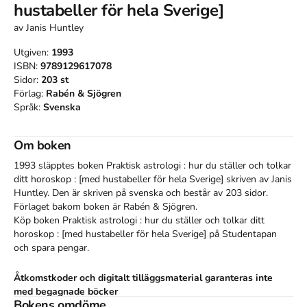
hustabeller för hela Sverige]
av
Janis Huntley
Utgiven:
1993
ISBN:
9789129617078
Sidor:
203
st
Förlag:
Rabén & Sjögren
Språk:
Svenska
Om boken
1993 släpptes boken Praktisk astrologi : hur du ställer och tolkar
ditt horoskop : [med hustabeller för hela Sverige]
skriven av
Janis
Huntley
.
Den
är skriven på svenska
och består av 203 sidor
.
Förlaget bakom boken är
Rabén & Sjögren
.
Köp boken
Praktisk astrologi : hur du ställer och tolkar ditt
horoskop : [med hustabeller för hela Sverige]
på Studentapan
och spara
pengar
.
Åtkomstkoder och digitalt tilläggsmaterial garanteras inte
med begagnade böcker
Bokens omdöme