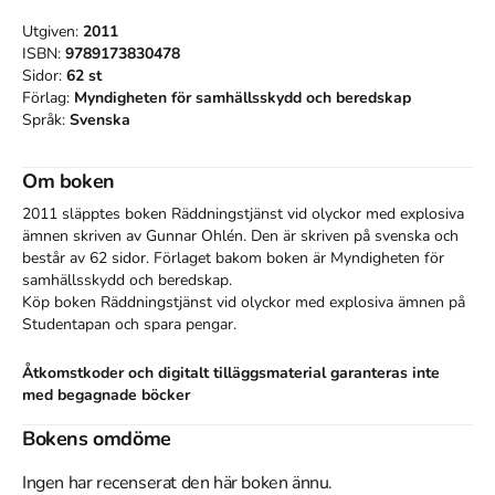
Utgiven:
2011
ISBN:
9789173830478
Sidor:
62
st
Förlag:
Myndigheten för samhällsskydd och beredskap
Språk:
Svenska
Om boken
2011 släpptes boken Räddningstjänst vid olyckor med explosiva
ämnen
skriven av
Gunnar Ohlén
.
Den
är skriven på svenska
och
består av 62 sidor
.
Förlaget bakom boken är
Myndigheten för
samhällsskydd och beredskap
.
Köp boken
Räddningstjänst vid olyckor med explosiva ämnen
på
Studentapan och spara
pengar
.
Åtkomstkoder och digitalt tilläggsmaterial garanteras inte
med begagnade böcker
Bokens omdöme
Referera till
Räddningstjänst vid olyckor med explosiva
ämnen
Ingen har recenserat den här boken ännu.