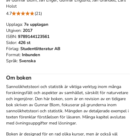
av
Gunnar Blom, Jan Enger, Gunnar Englund, Jan Grandell, Lars
Holst
4.7
(21)
Upplaga:
7e
upplagan
Utgiven:
2017
ISBN:
9789144123561
Sidor:
426
st
Förlag:
Studentlitteratur AB
Format:
Inbunden
Språk:
Svenska
Om boken
Sannolikhetsteori och statistik är viktiga verktyg inom många 
forskningsfält och aspekter av samhället, särskilt för naturvetare 
och ingenjörer. Den här boken, som är en revision av en tidigare 
bok skriven av Gunnar Blom, fokuserar på grunderna inom 
sannolikhetsteori och statistik. Mängden av detaljerade exempel i 
texten förenklar förståelsen för läsaren. Många kapitel avslutas 
med övningsuppgifter med lösningar.
Boken är designad för en rad olika kurser, men är också väl 