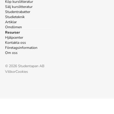
tillämpningar
(7:e uppl.). Studentlitteratur AB.
Köp kurslitteratur
Vancouver
Sälj kurslitteratur
Studentrabatter
Blom G, Enger J, Englund G, Grandell J, Holst L.
Studieteknik
Sannolikhetsteori och statistikteori med tillämpningar. 7:e
Artiklar
uppl. Studentlitteratur AB; 2017.
Omdömen
Resurser
Hjälpcenter
Kontakta oss
Företagsinformation
Om oss
©
2026
Studentapan AB
Villkor
Cookies