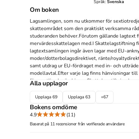
Språk:
Svenska
Om boken
Lagsamlingen, som nu utkommer för sextiotredje g
skatteområdet som den praktiskt verksamma rådg
studeranden behöver.Förutom gällande lagtext fi
mervärdesskattelagen med.I Skattelagstiftning fin
lagtextsamlingen ingår även lagar med EU-anknyt
moder/dotterbolagsdirektivet, ränte/royaltydirekt
samt utdrag ur EU-fördraget med in- och utträde
modellavtal.Efter varje lag finns hänvisningar ti
för samtliga lagändringar.Skattelagstiftning har sä
Alla upplagor
inkomstskattelagen och skatteförfarandelagen sam
hela boken. Dessutom ingår ett tabellavsnitt med
Upplaga
69
Upplaga
63
+
67
Bokens omdöme
Åtkomstkoder och digitalt tilläggsmaterial garantera
4.9
(11)
Baserat på 11 recensioner från verifierade användare
Mer om Skattelagstiftning 21:2 : Lagar och andra