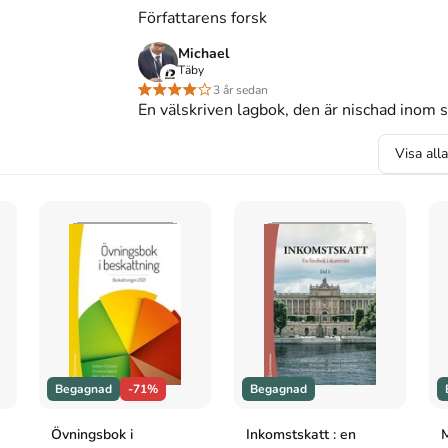
Författarens forsk
ndra författningar som de lyder den 1 juli 2021
Michael
Täby
3 år sedan
En välskriven lagbok, den är nischad inom s
a författningar som de lyder den 1 juli 2021
. 63:e uppl.
Visa all
författningar som de lyder den 1 juli 2021
, 63 uppl.
a författningar som de lyder den 1 juli 2021
(63:e
ningar som de lyder den 1 juli 2021. 63:e uppl.
Begagnad
-71%
Begagnad
Övningsbok i
Inkomstskatt : en
M