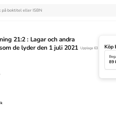
tning 21:2 : Lagar och andra
Köp 
 som de lyder den 1 juli 2021
Upplaga
63
Beg
89 
n
ik