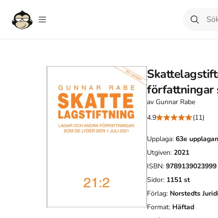
Skattelagstif
författningar
av
Gunnar Rabe
4.9
(11)
Upplaga:
63e
upplaga
Utgiven:
2021
ISBN:
9789139023999
Sidor:
1151
st
Förlag:
Norstedts Jurid
Format:
Häftad