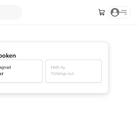
boken
agnad
Helt ny
kr
Tillfälligt slut