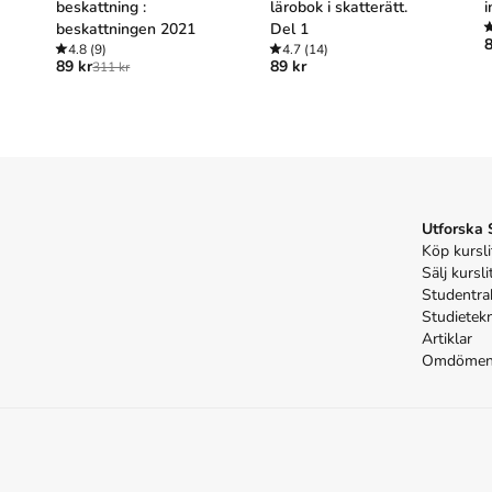
beskattning :
lärobok i skatterätt.
i
beskattningen 2021
Del 1
8
4.8
(9)
4.7
(14)
89 kr
89 kr
311 kr
Utforska
Köp kursli
Sälj kursli
Studentra
Studietek
Artiklar
Omdöme