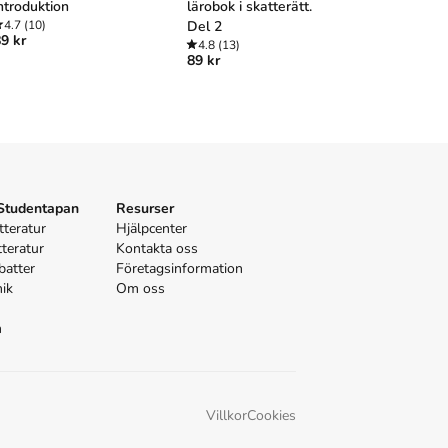
ntroduktion
lärobok i skatterätt.
övningsbok
4.7
(10)
Del 2
beskattnin
9 kr
4.8
(13)
beskattni
4.8
(9)
89 kr
95 kr
311 k
 Studentapan
Resurser
tteratur
Hjälpcenter
tteratur
Kontakta oss
batter
Företagsinformation
nik
Om oss
n
Villkor
Cookies