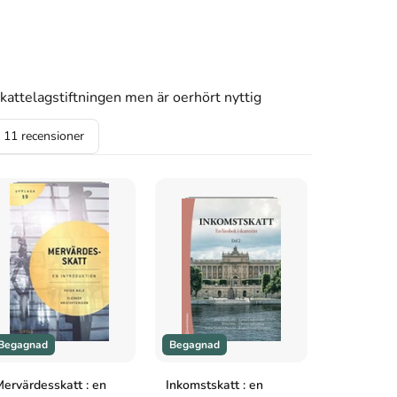
kattelagstiftningen men är oerhört nyttig
a
11
recensioner
Begagnad
Begagnad
Begagnad
ervärdesskatt : en
Inkomstskatt : en
Lösningar t