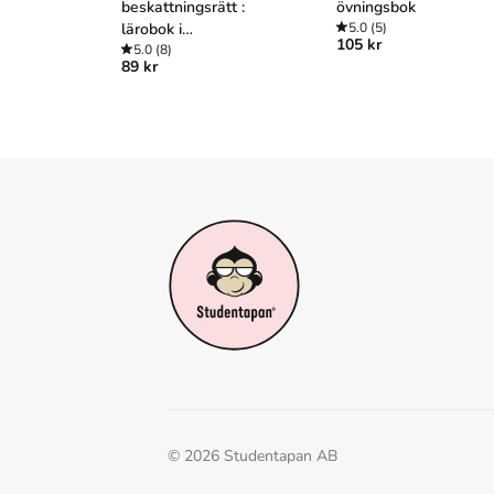
beskattningsrätt :
övningsbok
lärobok i
5.0
(5)
105 kr
inkomstbeskattning
5.0
(8)
89 kr
2021
©
2026
Studentapan AB