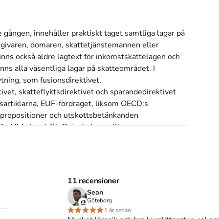
ången, innehåller praktiskt taget samtliga lagar på 
ivaren, domaren, skattetjänstemannen eller 
nns också äldre lagtext för inkomstskattelagen och 
ns alla väsentliga lagar på skatteområdet. I 
ning, som fusionsdirektivet, 
ivet, skatteflyktsdirektivet och sparandedirektivet 
sartiklarna, EUF-fördraget, liksom OECD:s 
ll propositioner och utskottsbetänkanden

rskilda innehållsförteckningar till 
t ett lagregister och ett omfattande sakregister för 
 de vanligen efterfrågade sifferuppgifterna.
s inte med begagnade böcker
11 recensioner
Sean
Göteborg
1 år sedan
 författningar som de lyder den 1 juli 2021 (2021)