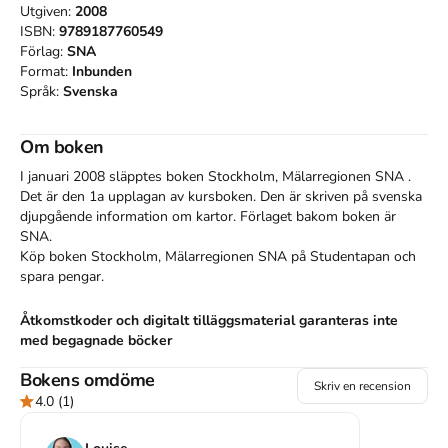
Utgiven:
2008
ISBN:
9789187760549
Förlag:
SNA
Format:
Inbunden
Språk:
Svenska
Om boken
I januari 2008 släpptes boken Stockholm, Mälarregionen SNA
.
Det är den 1a upplagan av kursboken.
Den
är skriven på svenska
djupgående information om kartor
.
Förlaget bakom boken är
SNA
.
Köp boken
Stockholm, Mälarregionen SNA
på Studentapan och
spara
pengar
.
Åtkomstkoder och digitalt tilläggsmaterial garanteras inte
med begagnade böcker
Bokens omdöme
Referera till
Stockholm, Mälarregionen SNA
(Upplaga
1
)
Skriv en recension
4.0
(1)
Harvard