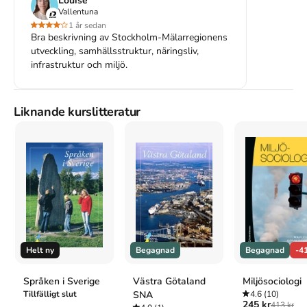
Louise
Anon. (2008).
Stockholm, Mälarregionen SNA
. 1:a uppl.
Vallentuna
SNA.
1 år sedan
Oxford
Bra beskrivning av Stockholm-Mälarregionens
Stockholm, Mälarregionen SNA
, 1 uppl. (SNA, 2008).
utveckling, samhällsstruktur, näringsliv,
APA
infrastruktur och miljö.
Stockholm, Mälarregionen SNA
(1:a uppl.). (2008). SNA.
Vancouver
Stockholm, Mälarregionen SNA. 1:a uppl. SNA; 2008.
Liknande kurslitteratur
Helt ny
Begagnad
Begagnad
-4
Språken i Sverige
Västra Götaland
Miljösociologi
Tillfälligt slut
SNA
4.6
(10)
245 kr
413 kr