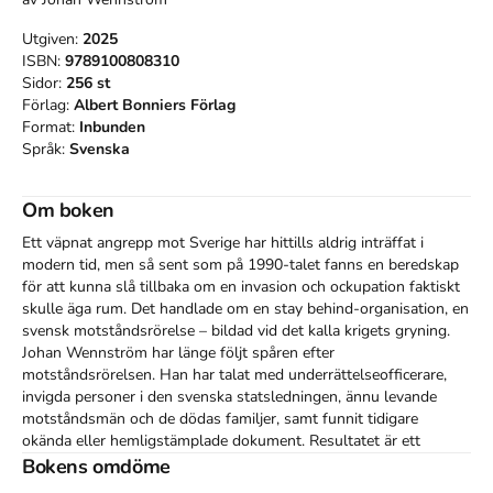
Utgiven:
2025
ISBN:
9789100808310
Sidor:
256
st
Förlag:
Albert Bonniers Förlag
Format:
Inbunden
Språk:
Svenska
Om boken
Ett väpnat angrepp mot Sverige har hittills aldrig inträffat i 
modern tid, men så sent som på 1990-talet fanns en beredskap 
för att kunna slå tillbaka om en invasion och ockupation faktiskt 
skulle äga rum. Det handlade om en stay behind-organisation, en 
svensk motståndsrörelse – bildad vid det kalla krigets gryning.

Johan Wennström har länge följt spåren efter 
motståndsrörelsen. Han har talat med underrättelseofficerare, 
invigda personer i den svenska statsledningen, ännu levande 
motståndsmän och de dödas familjer, samt funnit tidigare 
okända eller hemligstämplade dokument. Resultatet är ett 
historiskt verk som för första gången skildrar den svenska 
Bokens omdöme
motståndsrörelsen bortom myterna och i full skala. Sveriges sak 