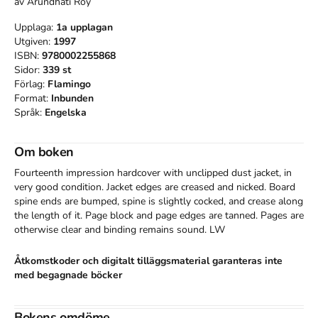
av
Arundhati Roy
Upplaga:
1a
upplagan
Utgiven:
1997
ISBN:
9780002255868
Sidor:
339
st
Förlag:
Flamingo
Format:
Inbunden
Språk:
Engelska
Om boken
Fourteenth impression hardcover with unclipped dust jacket, in 
very good condition. Jacket edges are creased and nicked. Board 
spine ends are bumped, spine is slightly cocked, and crease along 
the length of it. Page block and page edges are tanned. Pages are 
otherwise clear and binding remains sound. LW
Åtkomstkoder och digitalt tilläggsmaterial garanteras inte
med begagnade böcker
Bokens omdöme