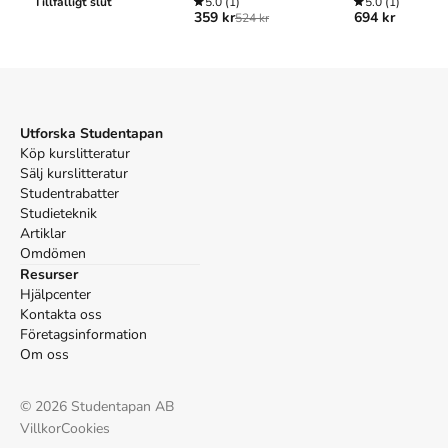
grupper
Tillfälligt slut
och handledning
5.0
(1)
5.0
(1)
359 kr
694 kr
524 kr
Utforska Studentapan
Köp kurslitteratur
Sälj kurslitteratur
Studentrabatter
Studieteknik
Artiklar
Omdömen
Resurser
Hjälpcenter
Kontakta oss
Företagsinformation
Om oss
©
2026
Studentapan AB
Villkor
Cookies