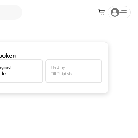
boken
agnad
Helt ny
 kr
Tillfälligt slut