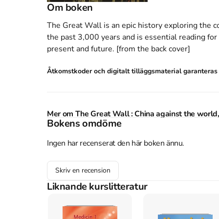
Om boken
The Great Wall is an epic history exploring the 
the past 3,000 years and is essential reading fo
present and future. [from the back cover]
Åtkomstkoder och digitalt tilläggsmaterial garantera
Mer om The Great Wall : China against the wor
Bokens omdöme
2007 släpptes boken The Great Wall : China ag
Lovell
Ingen har recenserat den här boken ännu.
.
Den
är skriven på engelska
och består av
Köp boken
The Great Wall : China against the
pengar
.
Skriv en recension
Referera till
The Great Wall : China against the
Liknande kurslitteratur
Harvard
Lovell, J. (2007).
The Great Wall : China against the wo