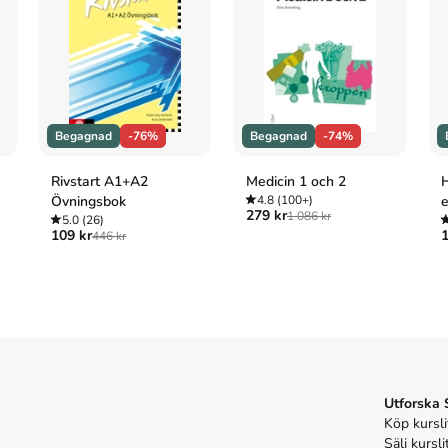
 1000 BC-AD 2000
(Atlantic, 2007).
rld, 1000 BC-AD 2000
. Atlantic.
 BC-AD 2000. Atlantic; 2007.
Begagnad
-76%
Begagnad
-74%
Rivstart A1+A2
Medicin 1 och 2
H
Övningsbok
4.8
(100+)
e
279 kr
1 086 kr
5.0
(26)
109 kr
1
446 kr
Utforska
Köp kursli
Sälj kursli