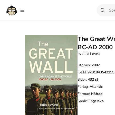
The Great Wal
BC-AD 2000
av
Julia Lovell
Utgiven:
2007
ISBN:
9781843542155
Sidor:
432
st
Förlag:
Atlantic
Format:
Häftad
Språk:
Engelska