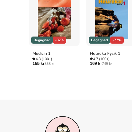
Oxford
Lovell, Julia,
The Great Wall : China against the world,
APA
Lovell, J. (2007).
The Great Wall : China against the wo
Vancouver
Lovell J. The Great Wall : China against the world, 1000
Begagnad
-82%
Begagnad
-77%
Medicin 1
Heureka Fysik 1
4.8
(100+)
4.7
(100+)
155 kr
169 kr
858 kr
745 kr