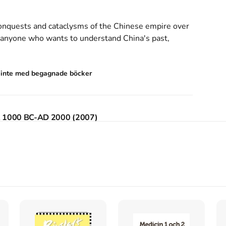
conquests and cataclysms of the Chinese empire over 
r anyone who wants to understand China's past, 
s inte med begagnade böcker
ld, 1000 BC-AD 2000 (2007)
ainst the world, 1000 BC-AD 2000
skriven av
Julia
 432 sidor
.
Förlaget bakom boken är
Atlantic
.
 world, 1000 BC-AD 2000
på Studentapan och spara
 world, 1000 BC-AD 2000
rld, 1000 BC-AD 2000
. Atlantic.