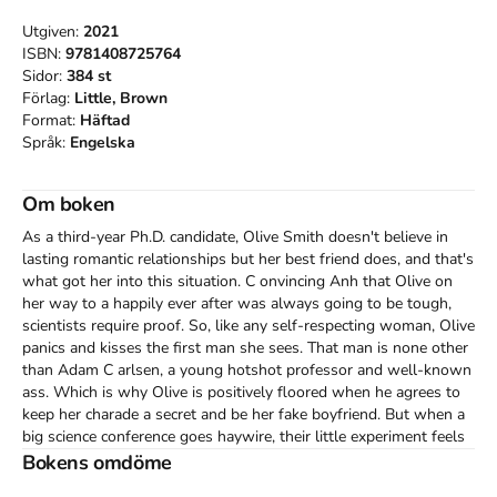
Utgiven:
2021
ISBN:
9781408725764
Sidor:
384
st
Förlag:
Little, Brown
Format:
Häftad
Språk:
Engelska
Om boken
As a third-year Ph.D. candidate, Olive Smith doesn't believe in 
lasting romantic relationships but her best friend does, and that's 
what got her into this situation. C onvincing Anh that Olive on 
her way to a happily ever after was always going to be tough, 
scientists require proof. So, like any self-respecting woman, Olive 
panics and kisses the first man she sees. That man is none other 
than Adam C arlsen, a young hotshot professor and well-known 
ass. Which is why Olive is positively floored when he agrees to 
keep her charade a secret and be her fake boyfriend. But when a 
big science conference goes haywire, their little experiment feels 
dangerously close to combustion. Olive discovers that the only 
Bokens omdöme
thing more complicated than a hypothesis on love is putting her 