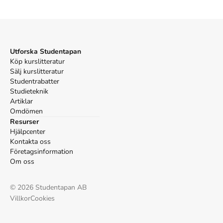
2021).
APA
Hazelwood, A. (2021).
The Love Hypothesis
. Little,
Brown.
Vancouver
Utforska Studentapan
Hazelwood A. The Love Hypothesis. Little, Brown; 2021.
Köp kurslitteratur
Sälj kurslitteratur
Studentrabatter
Studieteknik
Artiklar
Omdömen
Resurser
Hjälpcenter
Kontakta oss
Företagsinformation
Om oss
©
2026
Studentapan AB
Villkor
Cookies