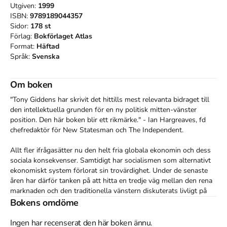
Utgiven:
1999
ISBN:
9789189044357
Sidor:
178
st
Förlag:
Bokförlaget Atlas
Format:
Häftad
Språk:
Svenska
Om boken
"Tony Giddens har skrivit det hittills mest relevanta bidraget till 
den intellektuella grunden för en ny politisk mitten-vänster 
position. Den här boken blir ett rikmärke." - Ian Hargreaves, fd 
chefredaktör för New Statesman och The Independent.

Allt fler ifrågasätter nu den helt fria globala ekonomin och dess 
sociala konsekvenser. Samtidigt har socialismen som alternativt 
ekonomiskt system förlorat sin trovärdighet. Under de senaste 
åren har därför tanken på att hitta en tredje väg mellan den rena 
marknaden och den traditionella vänstern diskuterats livligt på 
den internationella arenan. Men vad betyder egentligen en "tredje 
Bokens omdöme
väg"?

Ingen har recenserat den här boken ännu.