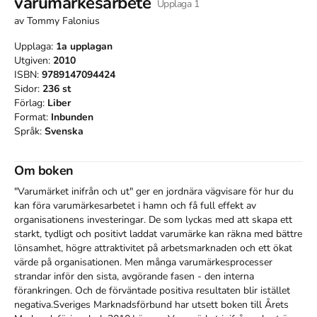
varumärkesarbete
Upplaga
1
av
Tommy Falonius
Upplaga:
1a
upplagan
Utgiven:
2010
ISBN:
9789147094424
Sidor:
236
st
Förlag:
Liber
Format:
Inbunden
Språk:
Svenska
Om boken
"Varumärket inifrån och ut" ger en jordnära vägvisare för hur du 
kan föra varumärkesarbetet i hamn och få full effekt av 
organisationens investeringar. De som lyckas med att skapa ett 
starkt, tydligt och positivt laddat varumärke kan räkna med bättre 
lönsamhet, högre attraktivitet på arbetsmarknaden och ett ökat 
värde på organisationen. Men många varumärkesprocesser 
strandar inför den sista, avgörande fasen - den interna 
förankringen. Och de förväntade positiva resultaten blir istället 
negativa.Sveriges Marknadsförbund har utsett boken till Årets 