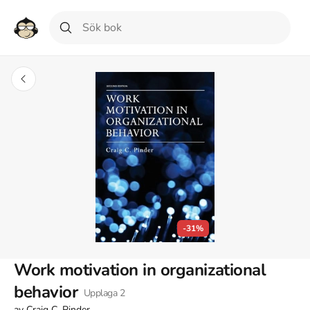
-31%
Work motivation in organizational
behavior
Upplaga
2
av
Craig C. Pinder