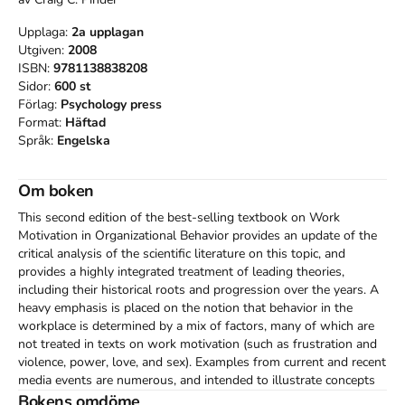
Upplaga:
2a
upplagan
Utgiven:
2008
ISBN:
9781138838208
Sidor:
600
st
Förlag:
Psychology press
Format:
Häftad
Språk:
Engelska
Om boken
This second edition of the best-selling textbook on Work 
Motivation in Organizational Behavior provides an update of the 
critical analysis of the scientific literature on this topic, and 
provides a highly integrated treatment of leading theories, 
including their historical roots and progression over the years. A 
heavy emphasis is placed on the notion that behavior in the 
workplace is determined by a mix of factors, many of which are 
not treated in texts on work motivation (such as frustration and 
violence, power, love, and sex). Examples from current and recent 
media events are numerous, and intended to illustrate concepts 
and issues related to work motivation, emotion, attitudes, and 
Bokens omdöme