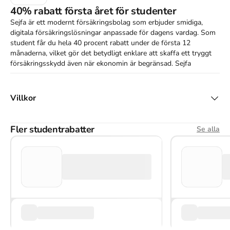
40% rabatt första året för studenter
Sejfa är ett modernt försäkringsbolag som erbjuder smidiga,
digitala försäkringslösningar anpassade för dagens vardag. Som
student får du hela 40 procent rabatt under de första 12
månaderna, vilket gör det betydligt enklare att skaffa ett tryggt
försäkringsskydd även när ekonomin är begränsad. Sejfa
fokuserar på tydliga villkor, snabb hjälp och flexibla produkter
som passar dig som bor själv, i studentlägenhet eller delar
boende med andra.
Villkor
Fler studentrabatter
Se alla