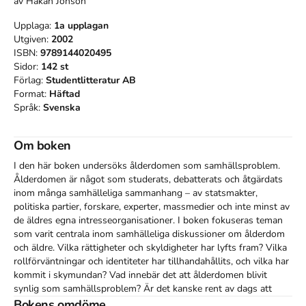
av
Håkan Jönson
Upplaga:
1a
upplagan
Utgiven:
2002
ISBN:
9789144020495
Sidor:
142
st
Förlag:
Studentlitteratur AB
Format:
Häftad
Språk:
Svenska
Om boken
I den här boken undersöks ålderdomen som samhällsproblem. 
Ålderdomen är något som studerats, debatterats och åtgärdats 
inom många samhälleliga sammanhang – av statsmakter, 
politiska partier, forskare, experter, massmedier och inte minst av 
de äldres egna intresseorganisationer. I boken fokuseras teman 
som varit centrala inom samhälleliga diskussioner om ålderdom 
och äldre. Vilka rättigheter och skyldigheter har lyfts fram? Vilka 
rollförväntningar och identiteter har tillhandahållits, och vilka har 
kommit i skymundan? Vad innebär det att ålderdomen blivit 
synlig som samhällsproblem? Är det kanske rent av dags att 
avskaffa ålderdomen som social kategorisering? Boken riktar sig 
Bokens omdöme