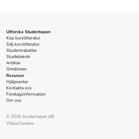
Palka BP. An introduction to complex function theory. ;
Springer-Vlg; 1991.
Utforska Studentapan
Köp kurslitteratur
Sälj kurslitteratur
Studentrabatter
Studieteknik
Artiklar
Omdömen
Resurser
Hjälpcenter
Kontakta oss
Företagsinformation
Om oss
©
2026
Studentapan AB
Villkor
Cookies