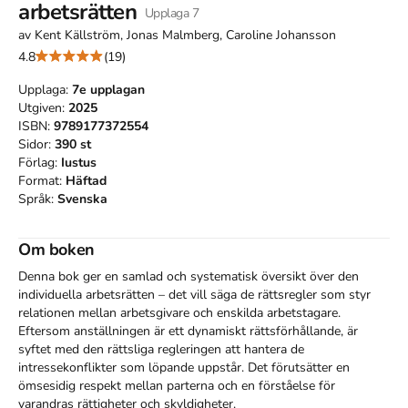
arbetsrätten
Upplaga
7
av
Kent Källström, Jonas Malmberg, Caroline Johansson
4.8
(19)
Upplaga:
7e
upplagan
Utgiven:
2025
ISBN:
9789177372554
Sidor:
390
st
Förlag:
Iustus
Format:
Häftad
Språk:
Svenska
Om boken
Denna bok ger en samlad och systematisk översikt över den 
individuella arbetsrätten – det vill säga de rättsregler som styr 
relationen mellan arbetsgivare och enskilda arbetstagare. 
Eftersom anställningen är ett dynamiskt rättsförhållande, är 
syftet med den rättsliga regleringen att hantera de 
intressekonflikter som löpande uppstår. Det förutsätter en 
ömsesidig respekt mellan parterna och en förståelse för 
varandras rättigheter och skyldigheter.