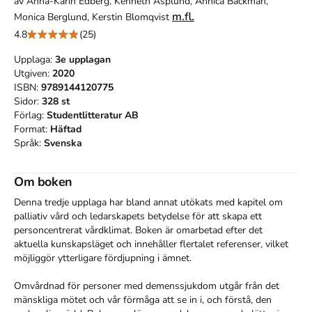
av
Anna-Karin Edberg, Kenneth Asplund, Annica Backman,
m.fl.
Monica Berglund, Kerstin Blomqvist
4.8
(25)
Upplaga:
3e
upplagan
Utgiven:
2020
ISBN:
9789144120775
Sidor:
328
st
Förlag:
Studentlitteratur AB
Format:
Häftad
Språk:
Svenska
Om boken
Denna tredje upplaga har bland annat utökats med kapitel om 
palliativ vård och ledarskapets betydelse för att skapa ett 
personcentrerat vårdklimat. Boken är omarbetad efter det 
aktuella kunskapsläget och innehåller flertalet referenser, vilket 
möjliggör ytterligare fördjupning i ämnet.

Omvårdnad för personer med demenssjukdom utgår från det 
mänskliga mötet och vår förmåga att se in i, och förstå, den 