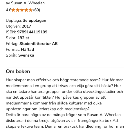
av
Susan A. Wheelan
4.6
(69)
Upplaga:
3e
upplagan
Utgiven:
2017
ISBN:
9789144119199
Sidor:
192
st
Förlag:
Studentlitteratur AB
Format:
Häftad
Språk:
Svenska
Om boken
Hur skapar man effektiva och högpresterande team? Hur får man 
medlemmarna i en grupp att trivas och vilja göra sitt bästa? Hur 
ska en ledare hantera gruppen under olika utvecklingsstadier och 
när det uppstår konflikter? Hur påverkas grupper av att 
medlemmarna kommer från skilda kulturer med olika 
uppfattningar om ledarskap och medlemskap?

Detta är bara några av de många frågor som Susan A. Wheelan 
diskuterar i denna tredje utgåvan av sin framgångsrika bok Att 
skapa effektiva team. Den är en praktisk handledning för hur man 