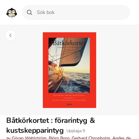
Båtkörkortet : förarintyg &
kustskepparintyg
Upplaga
9
av
Göran Wahlström, Björn Borg, Gerhard Chronholm, Andes de