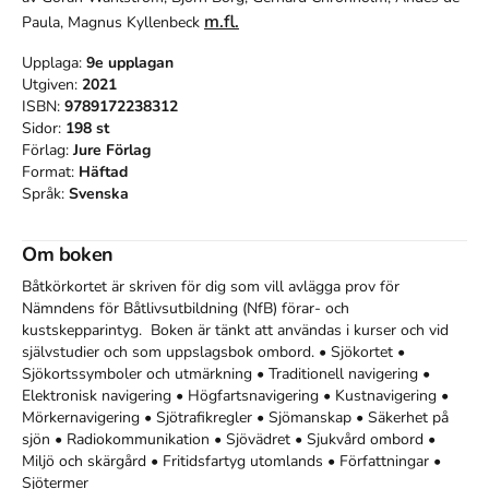
m.fl.
Paula, Magnus Kyllenbeck
Upplaga:
9e
upplagan
Utgiven:
2021
ISBN:
9789172238312
Sidor:
198
st
Förlag:
Jure Förlag
Format:
Häftad
Språk:
Svenska
Om boken
Båtkörkortet är skriven för dig som vill avlägga prov för 
Nämndens för Båtlivsutbildning (NfB) förar- och 
kustskepparintyg.  Boken är tänkt att användas i kurser och vid 
självstudier och som uppslagsbok ombord. • Sjökortet • 
Sjökortssymboler och utmärkning • Traditionell navigering • 
Elektronisk navigering • Högfartsnavigering • Kustnavigering • 
Mörkernavigering • Sjötrafikregler • Sjömanskap • Säkerhet på 
sjön • Radiokommunikation • Sjövädret • Sjukvård ombord • 
Miljö och skärgård • Fritidsfartyg utomlands • Författningar • 
Sjötermer