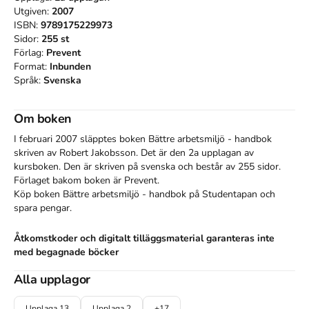
Utgiven:
2007
ISBN:
9789175229973
Sidor:
255
st
Förlag:
Prevent
Format:
Inbunden
Språk:
Svenska
Om boken
I februari 2007 släpptes boken Bättre arbetsmiljö - handbok
skriven av
Robert Jakobsson
.
Det är den 2a upplagan av
kursboken.
Den
är skriven på svenska
och består av 255 sidor
.
Förlaget bakom boken är
Prevent
.
Köp boken
Bättre arbetsmiljö - handbok
på Studentapan och
spara
pengar
.
Åtkomstkoder och digitalt tilläggsmaterial garanteras inte
med begagnade böcker
Alla upplagor
Finns i
19
upplagor
Upplaga
13
,
Upplaga
12
,
Upplaga
11
,
Upplaga
10
,
Upplaga
10
,
Upplaga
13
Upplaga
2
+
17