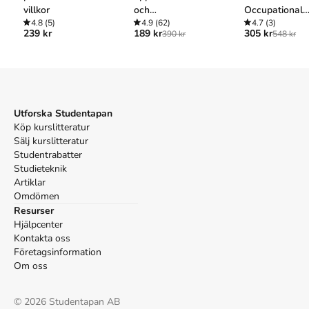
villkor
och
Occupational
4.8
(5)
forskningsmetodik
4.9
(62)
Therapists
4.7
(3)
239 kr
189 kr
305 kr
390 kr
548 kr
: för studenter
inom hälso- och
sjukvård
Utforska Studentapan
Köp kurslitteratur
Sälj kurslitteratur
Studentrabatter
Studieteknik
Artiklar
Omdömen
Resurser
Hjälpcenter
Kontakta oss
Företagsinformation
Om oss
©
2026
Studentapan AB