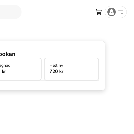
boken
agnad
Helt ny
 kr
720 kr