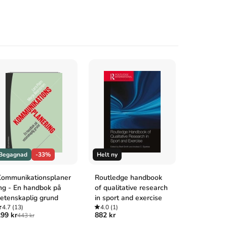
Begagnad
-33%
Helt ny
Begagnad
ommunikationsplaner
Routledge handbook
Yarden
ng - En handbok på
of qualitative research
4.0
(2)
115 kr
127 
etenskaplig grund
in sport and exercise
4.7
(13)
4.0
(1)
99 kr
882 kr
443 kr