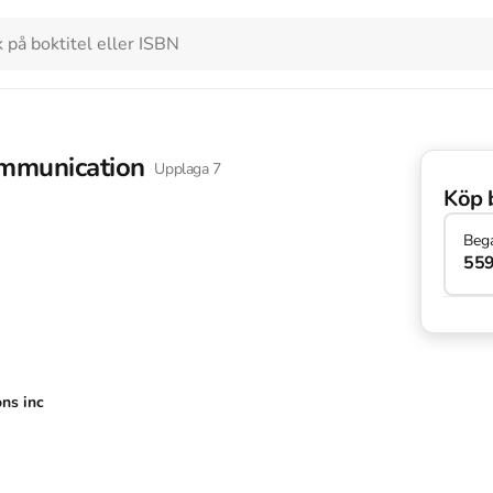
mmunication
Upplaga
7
Köp 
Beg
559
ons inc