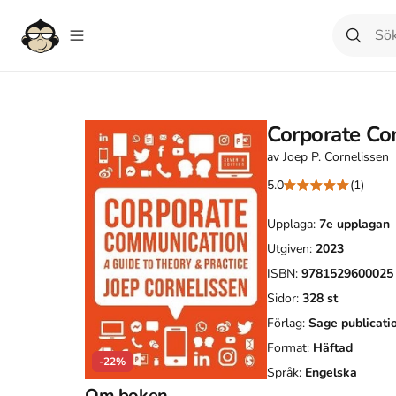
Corporate Co
av
Joep P. Cornelissen
5.0
(1)
Upplaga:
7e
upplagan
Utgiven:
2023
ISBN:
9781529600025
Sidor:
328
st
Förlag:
Sage publicati
Format:
Häftad
-22%
Språk:
Engelska
Om boken