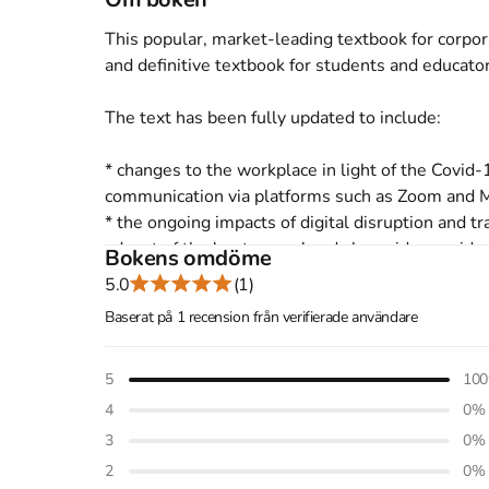
This popular, market-leading textbook for corpor
and definitive textbook for students and educators
The text has been fully updated to include:

* changes to the workplace in light of the Covid
communication via platforms such as Zoom and M
* the ongoing impacts of digital disruption and t
advent of the 'metaverse' and alongside consider
Bokens omdöme
* the increasing focus on sustainability and the
5.0
(1)
(SDGs); societal impact, purpose and corporate soc
Baserat på 1 recension från verifierade användare
justice and inclusion within organizations and ho
New case studies include Black Lives Matter (Star
5
100
and inclusion (Microsoft); and hybrid working (Bri
4
0
%
3
0
%
This textbook is essential reading for communica
2
0
%
organizational communication; management commu