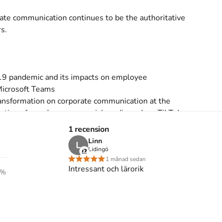
ate communication continues to be the authoritative 
.

-19 pandemic and its impacts on employee 
icrosoft Teams 

ransformation on corporate communication at the 
ation of popular newer social media such as TikTok

 United Nations' Sustainable Development Goals 
1 recension
ial responsibility; and the importance of social 
Linn
L
w these relate to organizational communication

Lidingö
1 månad sedan
Intressant och lärorik
bucks); surveillance capitalism (Facebook); diversity 
%
tish Airways).

tion courses including: corporate communication; 
nication; strategic communication; and public 