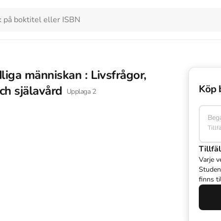
iga människan : Livsfrågor,
Köp 
ch själavård
Upplaga
2
Beg
Tillf
Tillfäl
Varje v
Studen
finns t