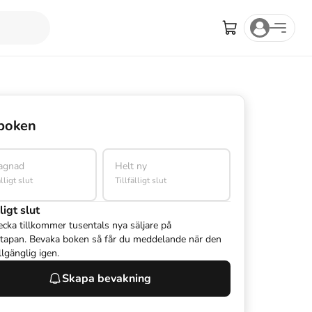
boken
agnad
Helt ny
älligt slut
Tillfälligt slut
ligt slut
ecka tillkommer tusentals nya säljare på
tapan. Bevaka boken så får du meddelande när den
illgänglig igen.
Skapa bevakning