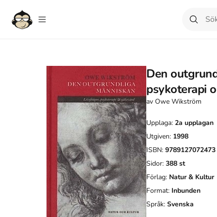
Den outgrundl
psykoterapi o
av
Owe Wikström
Upplaga:
2a
upplagan
Utgiven:
1998
ISBN:
9789127072473
Sidor:
388
st
Förlag:
Natur & Kultur
Format:
Inbunden
Språk:
Svenska