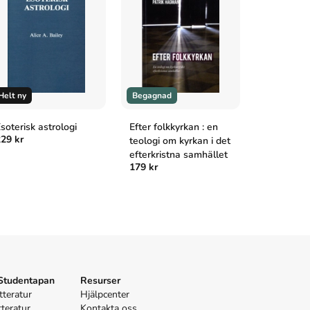
Helt ny
Begagnad
Helt ny
soterisk astrologi
Efter folkkyrkan : en
Rättighet
29 kr
teologi om kyrkan i det
arbete i k
efterkristna samhället
introdukti
179 kr
179 kr
metoder
 Studentapan
Resurser
tteratur
Hjälpcenter
tteratur
Kontakta oss