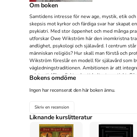
Om boken
Samtidens intresse för new age, mystik, etik och 
skepsis mot kyrkor och färdiga svar har skapat en
psykiatri. Med stor öppenhet och med många prak
utforskar Owe Wikström här den inomkristna tradi
andlighet, psykologi och själavård. I centrum står
människan religiös? Hur skall man förstå och pr
Wikström föreslår en modell för själavård som by
vägledningstraditionen. Ambitionen är att integrer
existentialfilosofiskt och ett kulturteoretiskt. S
Bokens omdöme
avslutande del handlar om Dostojevskijs psykolog
nyttjad möjlighet att närma sig den outgrundliga
Ingen har recenserat den här boken ännu.
barmhärtighet och kärlek inte är bortrationalise
kompletterats, bl a med nya avsnitt om objektrela
Skriv en recension
religion, och om tystnadspliktens problem. Den in
Liknande kurslitteratur
den senaste forskningen inom området. Ny omarb
professor i religionspsykologi vid Uppsala univers
föreläsare. Han är författare till ett tiotal böck