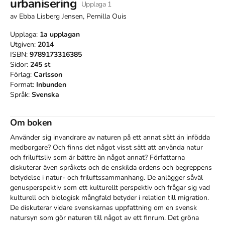
urbanisering
Upplaga
1
av
Ebba Lisberg Jensen, Pernilla Ouis
Upplaga:
1a
upplagan
Utgiven:
2014
ISBN:
9789173316385
Sidor:
245
st
Förlag:
Carlsson
Format:
Inbunden
Språk:
Svenska
Om boken
Använder sig invandrare av naturen på ett annat sätt än infödda 
medborgare? Och finns det något visst sätt att använda natur 
och friluftsliv som är bättre än något annat? Författarna 
diskuterar även språkets och de enskilda ordens och begreppens 
betydelse i natur- och friluftssammanhang. De anlägger såväl 
genusperspektiv som ett kulturellt perspektiv och frågar sig vad 
kulturell och biologisk mångfald betyder i relation till migration. 
De diskuterar vidare svenskarnas uppfattning om en svensk 
natursyn som gör naturen till något av ett finrum. Det gröna 