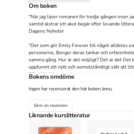
Om boken
"När jag läser romanen för tredje gången inser jag
samtid alstrar ett akut begär efter levande littera
Dagens Nyheter

"Det som gör Emily Forever till något alldeles ext
personerna, återger deras tankar och erfarenheter
samma gång. Hur är det möjligt? Det är det Det k
uppfunnit ett nytt och oemotståndligt sätt att litt
Aftonbladet

Bokens omdöme
"Skaranger visar vilken kontroll hon har över sit
Ingen har recenserat den här boken ännu.
huden på romanfigurerna, och sätter samtidigt fin
ting, aldrig enbart."

Skriv en recension
Svenska Dagbladet

Liknande kurslitteratur
"Jag förstår inte hur Navarro Skaranger gjort, hur f
direkt till läsaren, men det gör hon och det är helt