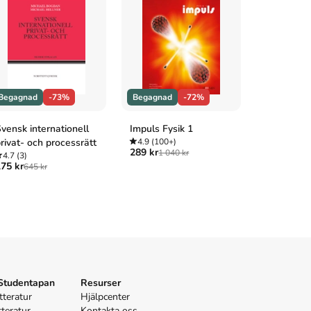
Begagnad
-73%
Begagnad
-72%
Begagnad
vensk internationell
Impuls Fysik 1
Svenska i
rivat- och processrätt
4.9
(100+)
4.8
(100+
289 kr
219 kr
1 040 kr
784 
4.7
(3)
75 kr
645 kr
 Studentapan
Resurser
tteratur
Hjälpcenter
tteratur
Kontakta oss