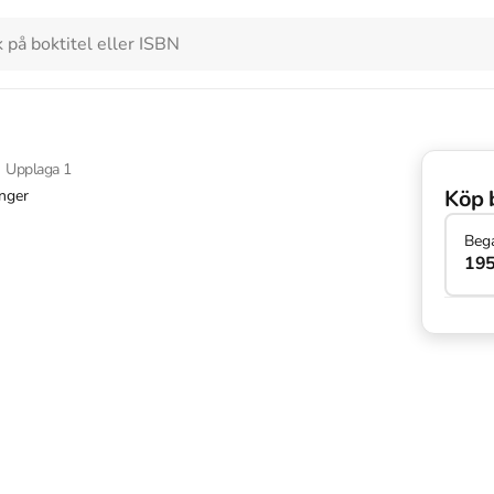
Upplaga
1
Köp 
nger
Beg
195