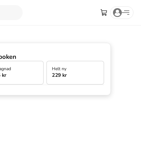
boken
agnad
Helt ny
 kr
229 kr