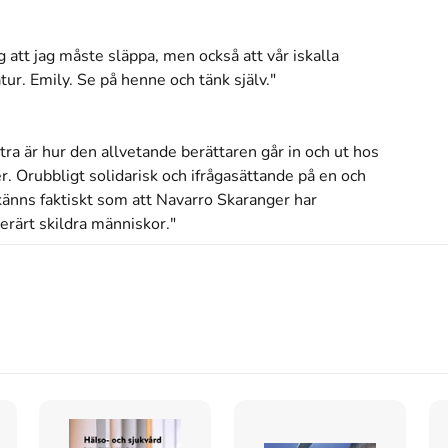
 att jag måste släppa, men också att vår iskalla 
tur. Emily. Se på henne och tänk själv."

ra är hur den allvetande berättaren går in och ut hos 
. Orubbligt solidarisk och ifrågasättande på en och 
änns faktiskt som att Navarro Skaranger har 
erärt skildra människor."

t hantverk. Med skenbar enkelhet tar hon oss under 
gret på hur fattigdom inte handlar om materiella 
örfattaren själv kan gripa in i Ems tillvaro och tala 
 självklart och mycket stilfullt. En rörande, lakonisk 