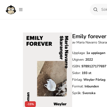
Emily forever
av
Maria Navarro Skara
Upplaga:
1a
upplagan
Utgiven:
2022
ISBN:
9789127177697
Sidor:
193
st
Förlag:
Weyler Förlag
Format:
Inbunden
Språk:
Svenska
-15%