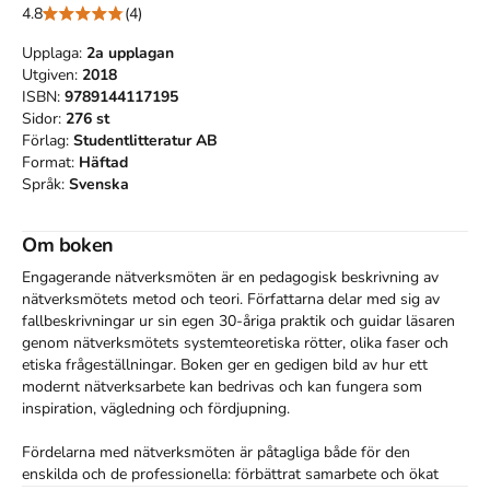
4.8
(4)
Upplaga:
2a
upplagan
Utgiven:
2018
ISBN:
9789144117195
Sidor:
276
st
Förlag:
Studentlitteratur AB
Format:
Häftad
Språk:
Svenska
Om boken
Engagerande nätverksmöten är en pedagogisk beskrivning av 
nätverksmötets metod och teori. Författarna delar med sig av 
fallbeskrivningar ur sin egen 30-åriga praktik och guidar läsaren 
genom nätverksmötets systemteoretiska rötter, olika faser och 
etiska frågeställningar. Boken ger en gedigen bild av hur ett 
modernt nätverksarbete kan bedrivas och kan fungera som 
inspiration, vägledning och fördjupning.

Fördelarna med nätverksmöten är påtagliga både för den 
enskilda och de professionella: förbättrat samarbete och ökat 