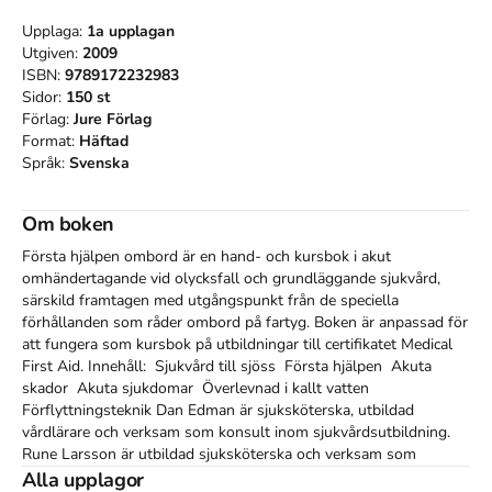
Upplaga:
1a
upplagan
Utgiven:
2009
ISBN:
9789172232983
Sidor:
150
st
Förlag:
Jure Förlag
Format:
Häftad
Språk:
Svenska
Om boken
Första hjälpen ombord är en hand- och kursbok i akut 
omhändertagande vid olycksfall och grundläggande sjukvård, 
särskild framtagen med utgångspunkt från de speciella 
förhållanden som råder ombord på fartyg. Boken är anpassad för 
att fungera som kursbok på utbildningar till certifikatet Medical 
First Aid. Innehåll:  Sjukvård till sjöss  Första hjälpen  Akuta 
skador  Akuta sjukdomar  Överlevnad i kallt vatten  
Förflyttningsteknik Dan Edman är sjuksköterska, utbildad 
vårdlärare och verksam som konsult inom sjukvårdsutbildning. 
Rune Larsson är utbildad sjuksköterska och verksam som 
adjunkt och ämnesansvarig för hälso- och sjukvårdsutbildningen 
Alla upplagor