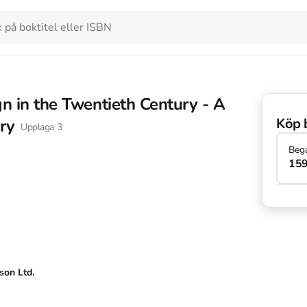
n in the Twentieth Century - A
Köp 
ry
Upplaga
3
Beg
159
on Ltd.