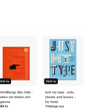
Helt ny
Helt ny
Begagnad
trindbergs lilla röda :
Just my type : eats,
Within the
boken om boken och
shoots and leaves -
journey of
yperna
for fonts
photograph
84 kr
Tillfälligt slut
5.0
(1)