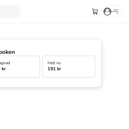
boken
agnad
Helt ny
 kr
191 kr