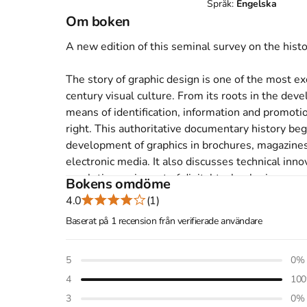
Språk:
Engelska
Om boken
A new edition of this seminal survey on the histor
The story of graphic design is one of the most exc
century visual culture. From its roots in the deve
means of identification, information and promotio
right. This authoritative documentary history beg
development of graphics in brochures, magazines, 
electronic media. It also discusses technical inno
revolutionary impact of digital technologies.

Bokens omdöme
4.0
(1)
Preserving the author's own original layout, now 
Baserat på 1 recension från verifierade användare
800 illustrations fully integrated with the text, 
absorbing. With over 800 illustrations
5
0
%
Åtkomstkoder och digitalt tilläggsmaterial garantera
4
100
3
0
%