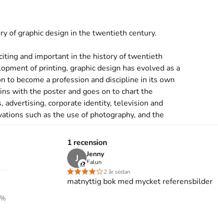
y of graphic design in the twentieth century.

iting and important in the history of twentieth 
lopment of printing, graphic design has evolved as a 
n to become a profession and discipline in its own 
ins with the poster and goes on to chart the 
advertising, corporate identity, television and 
vations such as the use of photography, and the 
1 recension
a typographic and print design classic, and with over 
Jenny
J
this indispensable account is clear, comprehensive and 
Falun
2 år sedan
matnyttig bok med mycket referensbilder
s inte med begagnade böcker
%