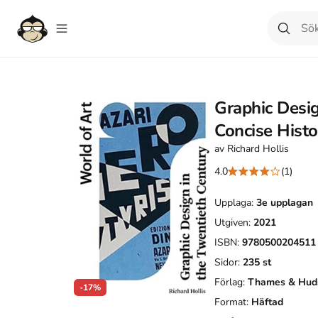
Graphic Desig
Concise Histo
av
Richard Hollis
4.0
(1)
Upplaga:
3e
upplagan
Utgiven:
2021
ISBN:
9780500204511
Sidor:
235
st
Förlag:
Thames & Huds
-17%
Format:
Häftad