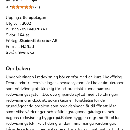
av
Jan-Erik Gröjer
4.7
(21)
Upplaga:
5e
upplagan
Utgiven:
2002
ISBN:
9789144020761
Sidor:
164
st
Förlag:
Studentlitteratur AB
Format:
Häftad
Språk:
Svenska
Om boken
Undervisningen i redovisning börjar ofta med en kurs i bokföring. 
Denna teknik, redovisningens sexualsystem, är lika ostimulerande 
som nödvändig att lära sig för att praktiskt kunna hantera 
redovisningssystem.Det övergripande syftet med utbildningen i 
redovisning är dock att söka skapa en förståelse för de 
grundläggande problem som redovisningen är till för att lösa 
samt vilka värderingar och ställningstagande gårdagens och 
dagens redovisning bygger på.Boken bygger en grund för olika 
redovisningstekniker. I den grunden finns många värderingar, 
både de redovisningen antas ge uttryck för och mitt sätt att tolka 