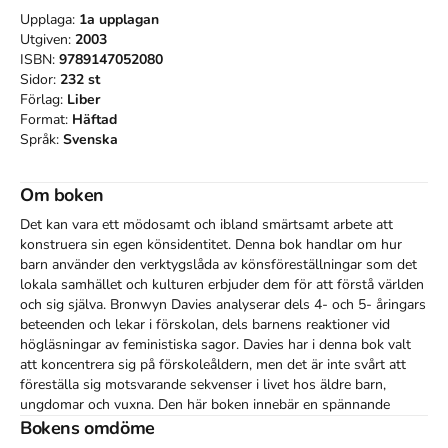
Upplaga:
1a
upplagan
Utgiven:
2003
ISBN:
9789147052080
Sidor:
232
st
Förlag:
Liber
Format:
Häftad
Språk:
Svenska
Om boken
Det kan vara ett mödosamt och ibland smärtsamt arbete att 
konstruera sin egen könsidentitet. Denna bok handlar om hur 
barn använder den verktygslåda av könsföreställningar som det 
lokala samhället och kulturen erbjuder dem för att förstå världen 
och sig själva. Bronwyn Davies analyserar dels 4- och 5- åringars 
beteenden och lekar i förskolan, dels barnens reaktioner vid 
högläsningar av feministiska sagor. Davies har i denna bok valt 
att koncentrera sig på förskoleåldern, men det är inte svårt att 
föreställa sig motsvarande sekvenser i livet hos äldre barn, 
ungdomar och vuxna. Den här boken innebär en spännande 
utmaning för alla som är intresserade av kön på ett eller annat 
Bokens omdöme
sätt och kommer att vara en stor hjälp på vägen för alla vuxna 