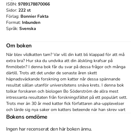
ISBN:
9789178870066
Sidor:
222
st
Förlag:
Bonnier Fakta
Format:
Inbunden
Språk:
Svenska
Om boken
När blev vildkatten tam? Var vill din katt bli klappad för att må 
extra bra? Hur ska du undvika att din älskling krafsar på 
finmöbeln? I denna bok får du svar på dessa frågor och många 
därtill. Trots att det under de senaste åren skett 
häpnadsväckande forskning om katter når dessa spännande 
resultat sällan utanför universitetens snäva krets. I denna bok 
tolkar forskaren och biologen Bo Söderström de allra mest 
intressanta resultaten från forskningsfältet på ett populärt sett. 
Trots mer än 30 år med katter fick författaren aha-upplevelser 
och lärde sig nya saker om katters beteende när han skrev vart 
och ett av kapitlen. Med den här boken kommer du att fascineras 
Bokens omdöme
än mer över katter och deras beteende.
Ingen har recenserat den här boken ännu.
Åtkomstkoder och digitalt tilläggsmaterial garanteras inte