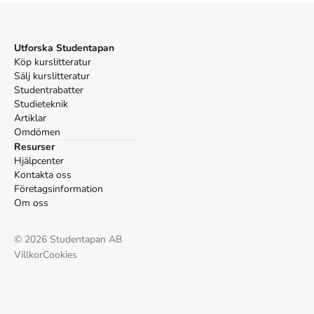
Fakta.
Vancouver
Söderström B. Hur tänker din katt? Bonnier Fakta; 2019.
Utforska Studentapan
Köp kurslitteratur
Sälj kurslitteratur
Studentrabatter
Studieteknik
Artiklar
Omdömen
Resurser
Hjälpcenter
Kontakta oss
Företagsinformation
Om oss
©
2026
Studentapan AB
Villkor
Cookies