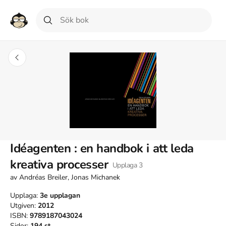
Idéagenten : en handbok i att leda
kreativa processer
Upplaga
3
av
Andréas Breiler, Jonas Michanek
Upplaga:
3e
upplagan
Utgiven:
2012
ISBN:
9789187043024
Sidor:
194
st