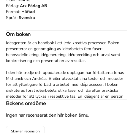
Förlag:
Arx Förlag AB
Format:
Häftad
Språk:
Svenska
Om boken
Idéagenten är en handbok i att leda kreativa processer. Boken 
presenterar en genomgång av idéarbetets fem faser: 
behovsdefiniering, idégenerering, idéutveckling och urval samt 
konkretisering och presentation av resultat.

I den här tredje och uppdaterade upplagan har författarna Jonas 
Michanek och Andréas Breiler utvecklat sina texter och metoder 
för att ytterligare förbättra arbetet med idéprocesser. I boken 
diskuteras först idéarbetets olika faser och därefter praktiska 
metoder för att lyckas i respektive fas. En idéagent är en person 
som kan skapa en grogrund för idéer och kreativitet och som 
Bokens omdöme
alltid har en konkret metod i sin bakficka. Boken är en 
verktygslåda som ska läsas, skrivas i och användas som en 
Ingen har recenserat den här boken ännu.
kunnig kollega i idéagentens arbete med att leda innovations­
processer.

Skriv en recension