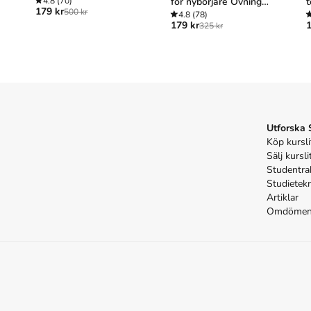
4.8
(70)
för nybörjare Övningar
t
179 kr
500 kr
med facit och
4.8
(78)
l
179 kr
1
325 kr
kommentarer
Utforska
Köp kursli
Sälj kursli
Studentra
Studietek
Artiklar
Omdöme