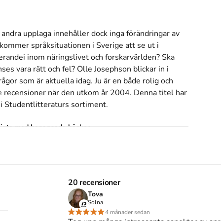
andra upplaga innehåller dock inga förändringar av 
ommer språksituationen i Sverige att se ut i 
randei inom näringslivet och forskarvärlden? Ska 
s vara rätt och fel? Olle Josephson blickar in i 
ågor som är aktuella idag. Ju är en både rolig och 
de recensioner när den utkom år 2004. Denna titel har 
i Studentlitteraturs sortiment.
s inte med begagnade böcker
an, engelskan och alla andra språk (2013)
20 recensioner
 självklarheter om svenskan, engelskan och alla
Tova
n 4e upplagan av kursboken.
Den
är skriven på
Solna
rmation om språk
.
Förlaget bakom boken är
4 månader sedan