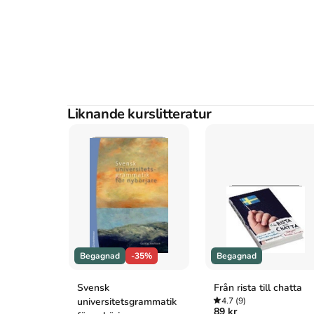
Josephson O. Ju : ifrågasatta självklarheter om svenskan,
Studentlitteratur AB; 2013.
Liknande kurslitteratur
Begagnad
-35%
Begagnad
Svensk
Från rista till chatta
universitetsgrammatik
4.7
(9)
89 kr