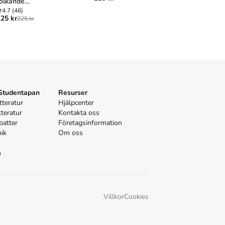
olkande
samspelet
äsundervisning
4.7
(46)
språk och b
4.4
(7)
25 kr
95 kr
225 kr
202 k
medier
 Studentapan
Resurser
tteratur
Hjälpcenter
tteratur
Kontakta oss
batter
Företagsinformation
nik
Om oss
n
Villkor
Cookies