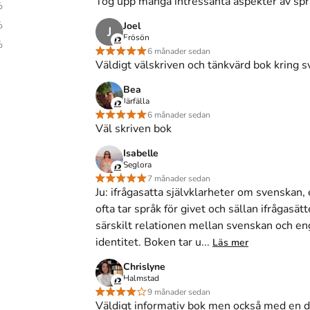
Tog upp många intressanta aspekter av språk
%
nskan, engelskan och alla andra språk
på Studentapan
%
Joel
J
hos bokhandeln
.
Frösön
%
6 månader sedan
Väldigt välskriven och tänkvärd bok kring 
Bea
Järfälla
6 månader sedan
Väl skriven bok
enskan, engelskan och alla andra språk
(Upplaga
4
)
Isabelle
Seglora
7 månader sedan
Ju: ifrågasatta självklarheter om svenskan,
svenskan, engelskan och alla andra språk
. 4:e uppl.
ofta tar språk för givet och sällan ifrågasät
särskilt relationen mellan svenskan och e
kan, engelskan och alla andra språk
, 4 uppl.
identitet. Boken tar u...
Läs mer
Chrislyne
Halmstad
svenskan, engelskan och alla andra språk
(4:e uppl.).
9 månader sedan
Väldigt informativ bok men också med en d