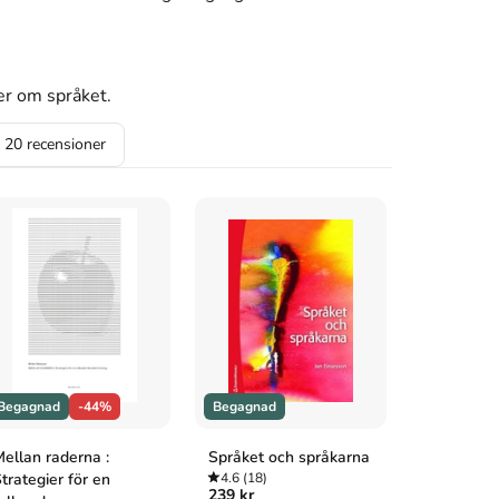
er om språket.
a
20
recensioner
Begagnad
-44%
Begagnad
Begagnad
ellan raderna :
Språket och språkarna
Myter och
trategier för en
4.6
(18)
om läsnin
239 kr