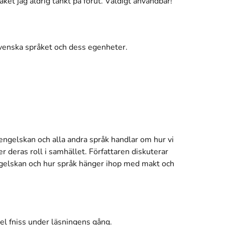
et jag aldrig tänkt på förut. Väldigt användbar!
svenska språket och dess egenheter.
 engelskan och alla andra språk handlar om hur vi
ter deras roll i samhället. Författaren diskuterar
ngelskan och hur språk hänger ihop med makt och
el fniss under läsningens gång.