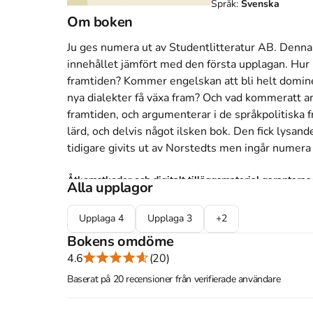
Språk:
Svenska
Om boken
Ju ges numera ut av Studentlitteratur AB. Denna 
innehållet jämfört med den första upplagan. Hur k
framtiden? Kommer engelskan att bli helt domine
nya dialekter få växa fram? Och vad kommeratt anse
framtiden, och argumenterar i de språkpolitiska fr
lärd, och delvis något ilsken bok. Den fick lysan
tidigare givits ut av Norstedts men ingår numera 
Åtkomstkoder och digitalt tilläggsmaterial garantera
Alla upplagor
Upplaga
4
Upplaga
3
+
2
Bokens omdöme
Mer om Ju : ifrågasatta självklarheter om svensk
4.6
(20)
I september 2013 släpptes boken Ju : ifrågasatta
Baserat på 20 recensioner från verifierade användare
andra språk
skriven av
Olle Josephson
.
Det är de
svenska
och består av 203 sidor
djupgående info