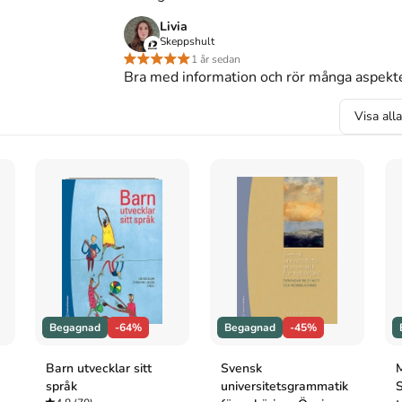
 engelskan och alla andra språk. 4:e uppl.
Livia
Skeppshult
1 år sedan
Bra med information och rör många aspekt
Visa all
Begagnad
-64%
Begagnad
-45%
Barn utvecklar sitt
Svensk
M
språk
universitetsgrammatik
S