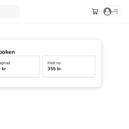
boken
agnad
Helt ny
 kr
355 kr