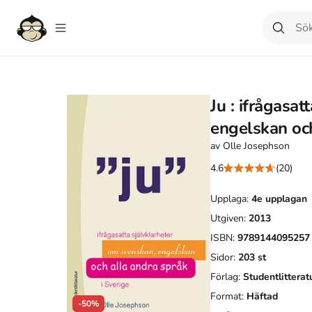
Ju : ifrågasa
engelskan och
av
Olle Josephson
4.6
(20)
Upplaga:
4e
upplagan
Utgiven:
2013
ISBN:
9789144095257
Sidor:
203
st
Förlag:
Studentlitterat
Format:
Häftad
-50%