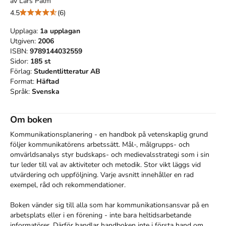
av
Lars Palm
4.5
(6)
Upplaga:
1a
upplagan
Utgiven:
2006
ISBN:
9789144032559
Sidor:
185
st
Förlag:
Studentlitteratur AB
Format:
Häftad
Språk:
Svenska
Om boken
Kommunikationsplanering - en handbok på vetenskaplig grund 
följer kommunikatörens arbetssätt. Mål-, målgrupps- och 
omvärldsanalys styr budskaps- och medievalsstrategi som i sin 
tur leder till val av aktiviteter och metodik. Stor vikt läggs vid 
utvärdering och uppföljning. Varje avsnitt innehåller en rad 
exempel, råd och rekommendationer.

Boken vänder sig till alla som har kommunikationsansvar på en 
arbetsplats eller i en förening - inte bara heltidsarbetande 
informatörer. Därför handlar handboken inte i första hand om 