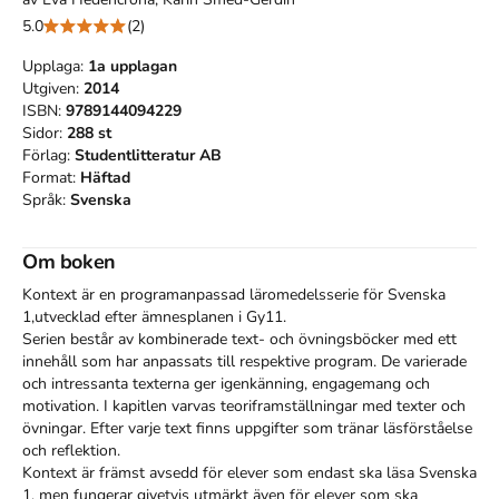
5.0
(2)
Upplaga:
1a
upplagan
Utgiven:
2014
ISBN:
9789144094229
Sidor:
288
st
Förlag:
Studentlitteratur AB
Format:
Häftad
Språk:
Svenska
Om boken
Kontext är en programanpassad läromedelsserie för Svenska 
1,utvecklad efter ämnesplanen i Gy11.

Serien består av kombinerade text- och övningsböcker med ett 
innehåll som har anpassats till respektive program. De varierade 
och intressanta texterna ger igenkänning, engagemang och 
motivation. I kapitlen varvas teoriframställningar med texter och 
övningar. Efter varje text finns uppgifter som tränar läsförståelse 
och reflektion.

Kontext är främst avsedd för elever som endast ska läsa Svenska 
1, men fungerar givetvis utmärkt även för elever som ska 