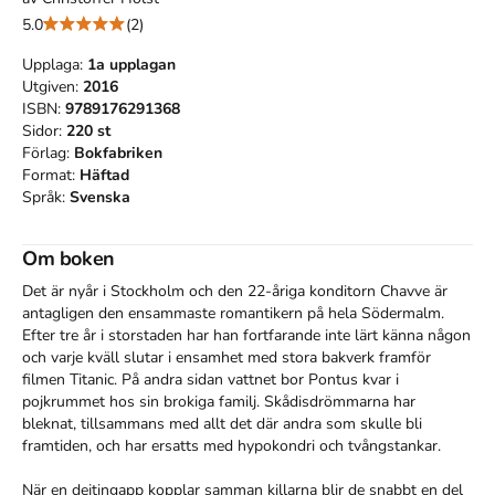
5.0
(2)
Upplaga:
1a
upplagan
Utgiven:
2016
ISBN:
9789176291368
Sidor:
220
st
Förlag:
Bokfabriken
Format:
Häftad
Språk:
Svenska
Om boken
Det är nyår i Stockholm och den 22-åriga konditorn Chavve är 
antagligen den ensammaste romantikern på hela Södermalm. 
Efter tre år i storstaden har han fortfarande inte lärt känna någon 
och varje kväll slutar i ensamhet med stora bakverk framför 
filmen Titanic. På andra sidan vattnet bor Pontus kvar i 
pojkrummet hos sin brokiga familj. Skådisdrömmarna har 
bleknat, tillsammans med allt det där andra som skulle bli 
framtiden, och har ersatts med hypokondri och tvångstankar.

När en dejtingapp kopplar samman killarna blir de snabbt en del 