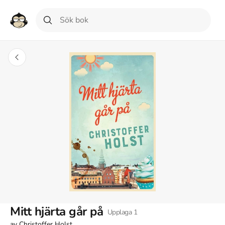
Mitt hjärta går på
Upplaga
1
av
Christoffer Holst