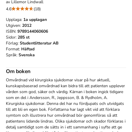
av
Lillemor Lindwall
4.6
(18)
Upplaga:
1a
upplagan
Utgiven:
2012
ISBN:
9789144060606
Sidor:
285
st
Förlag:
Studentlitteratur AB
Format:
Häftad
Språk:
Svenska
Om boken
Omvårdnad vid kirurgiska sjukdomar visar på hur aktuell, 
kunskapsbaserad omvårdnad kan bidra till att patienten upplever 
vården som god, säker och värdig. Kärnan i boken ingick tidigare 
som en del i Andersson, R., Jeppsson, B. & Rydholm, A. 
Kirurgiska sjukdomar. Denna del har nu fördjupats och utvidgats 
till att bli en egen bok. Författarna har lagt vikt vid att förklara 
symtom och illustrera hur omvårdnad bör genomföras så att 
patientens lidande lindras. Olika sjukdomar och skador förklaras i 
detalj samtidigt som de sätts in i ett sammanhang i syfte att ge 