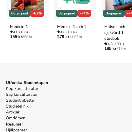
Begagnad
-82%
Begagnad
-74%
Begagnad
-7
Medicin 1
Medicin 1 och 2
Hälso- och
4.8
(100+)
4.8
(100+)
sjukvård 1,
155 kr
279 kr
858 kr
1 086 kr
elevbok
4.8
(100+)
185 kr
719 kr
Utforska Studentapan
Köp kurslitteratur
Sälj kurslitteratur
Studentrabatter
Studieteknik
Artiklar
Omdömen
Resurser
Hjälpcenter