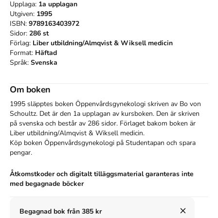
Upplaga:
1a
upplagan
Utgiven:
1995
ISBN:
9789163403972
Sidor:
286
st
Förlag:
Liber utbildning/Almqvist & Wiksell medicin
Format:
Häftad
Språk:
Svenska
Om boken
1995 släpptes boken Öppenvårdsgynekologi
skriven av
Bo von
Schoultz
.
Det är den 1a upplagan av kursboken.
Den
är skriven
på svenska
och består av 286 sidor
.
Förlaget bakom boken är
Liber utbildning/Almqvist & Wiksell medicin
.
Köp boken
Öppenvårdsgynekologi
på Studentapan och spara
pengar
.
Åtkomstkoder och digitalt tilläggsmaterial garanteras inte
med begagnade böcker
Finns i
3
upplagor
Begagnad bok från 385 kr