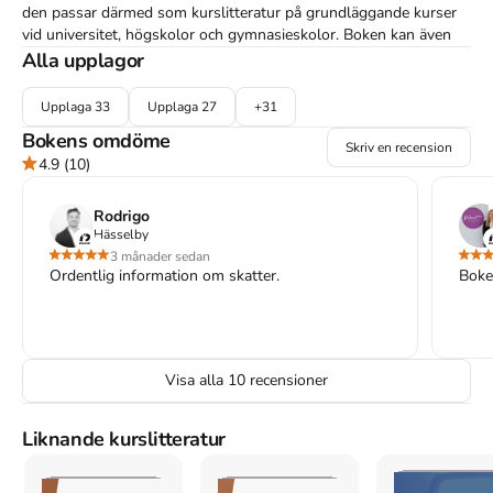
den passar därmed som kurslitteratur på grundläggande kurser 
vid universitet, högskolor och gymnasieskolor. Boken kan även 
vara användbar för praktiker, exempelvis medarbetare på banker, 
Alla upplagor
försäkringsbolag, samt redovisnings- och revisionsbyråer.

Upplaga
33
Upplaga
27
+
31
Boken är uppdaterad med hänsyn till rättsläget januari 2020

Bokens omdöme
Skriv en recension
4.9
(10)
Läroboken kompletteras av en Övningsbok i beskattning samt en 
bok med Lösningar till övningsbok i beskattning. 
Övningsböckerna är författade av Leif Edvardsson och Asbjörn 
Rodrigo
Eriksson.
Hässelby
3 månader sedan
Ordentlig information om skatter.
Boken
Åtkomstkoder och digitalt tilläggsmaterial garanteras inte
med begagnade böcker
Visa alla
10
recensioner
Mer om Praktisk beskattningsrätt : lärobok i inkomst- och
förmögenhetsbeskattning (2020)
Liknande kurslitteratur
I februari 2020 släpptes boken Praktisk beskattningsrätt :
lärobok i inkomst- och förmögenhetsbeskattning
skriven av