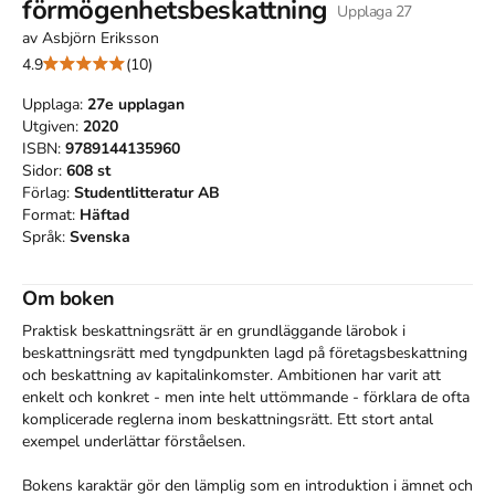
förmögenhetsbeskattning
Upplaga
27
av
Asbjörn Eriksson
4.9
(10)
Upplaga:
27e
upplagan
Utgiven:
2020
ISBN:
9789144135960
Sidor:
608
st
Förlag:
Studentlitteratur AB
Format:
Häftad
Språk:
Svenska
Om boken
Praktisk beskattningsrätt är en grundläggande lärobok i 
beskattningsrätt med tyngdpunkten lagd på företagsbeskattning 
och beskattning av kapitalinkomster. Ambitionen har varit att 
enkelt och konkret - men inte helt uttömmande - förklara de ofta 
komplicerade reglerna inom beskattningsrätt. Ett stort antal 
exempel underlättar förståelsen.

Bokens karaktär gör den lämplig som en introduktion i ämnet och 